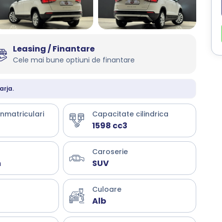
Leasing / Finantare
Cele mai bune optiuni de finantare
arja.
inmatriculari
Capacitate cilindrica
1598 cc3
Caroserie
m
SUV
Culoare
Alb