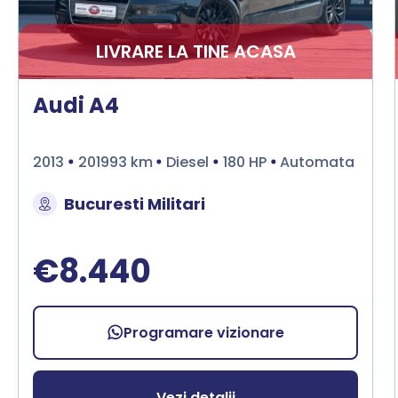
LIVRARE LA TINE ACASA
Audi A4
2013
201993 km
Diesel
180 HP
Automata
Bucuresti Militari
€8.440
Programare vizionare
Vezi detalii