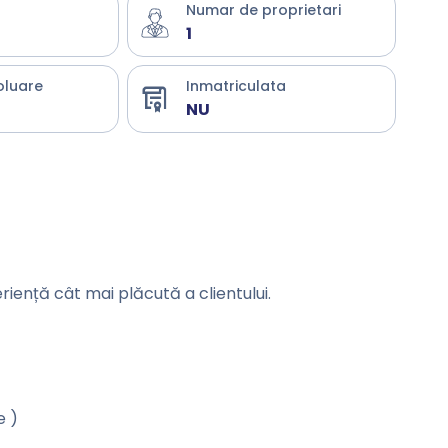
Numar de proprietari
1
oluare
Inmatriculata
NU
eriență cât mai plăcută a clientului.
e )