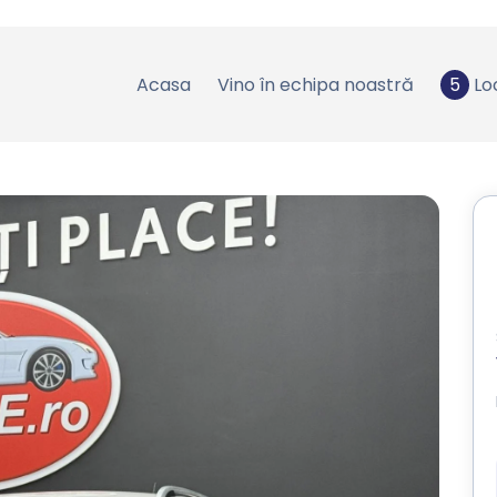
Acasa
Vino în echipa noastră
5
Lo