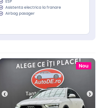
ESP
Asistenta electrica la franare
Airbag pasager
Nou
❮
❯