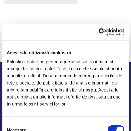
Acest site utilizează cookie-uri
Folosim cookie-uri pentru a personaliza conținutul și
anunțurile, pentru a oferi funcții de rețele sociale și pentru
Program de lucru
a analiza traficul. De asemenea, le oferim partenerilor de
rețele sociale, de publicitate și de analize informații cu
Luni - Vineri: 09:00-18:00
privire la modul în care folosiți site-ul nostru. Aceștia le
Sambata - Duminica: 10:00-14:00
pot combina cu alte informații oferite de dvs. sau culese
în urma folosirii serviciilor lor.
Selecția
AutoDE Odaii
Necesare