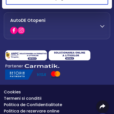
office.afumati@autode.ro
AutoDE Otopeni
0730 063 852
0730 063 851
office.bacau@autode.ro
0754 649 360
Partener
office.premium@autode.ro
Cookies
Termeni si conditii
Politica de Confidentialitate
Politica de rezervare online