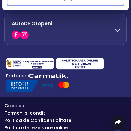
office.afumati@autode.ro
AutoDE Otopeni
0730 063 852
0730 063 851
office.bacau@autode.ro
0754 649 360
Partener
office.premium@autode.ro
Cookies
Termeni si conditii
Politica de Confidentialitate
Politica de rezervare online