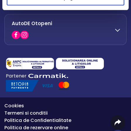
office.afumati@autode.ro
AutoDE Otopeni
0730 063 852
0730 063 851
office.bacau@autode.ro
0754 649 360
Partener
office.premium@autode.ro
Cookies
Termeni si conditii
Politica de Confidentialitate
Politica de rezervare online