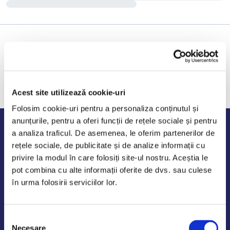
Acest site utilizează cookie-uri
Folosim cookie-uri pentru a personaliza conținutul și
anunțurile, pentru a oferi funcții de rețele sociale și pentru
Program de lucru
a analiza traficul. De asemenea, le oferim partenerilor de
rețele sociale, de publicitate și de analize informații cu
Luni - Vineri: 09:00-18:00
privire la modul în care folosiți site-ul nostru. Aceștia le
Sambata - Duminica: 10:00-14:00
pot combina cu alte informații oferite de dvs. sau culese
în urma folosirii serviciilor lor.
Selecția
AutoDE Odaii
Necesare