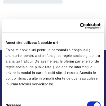
Acest site utilizează cookie-uri
Folosim cookie-uri pentru a personaliza conținutul și
anunțurile, pentru a oferi funcții de rețele sociale și pentru
Program de lucru
a analiza traficul. De asemenea, le oferim partenerilor de
rețele sociale, de publicitate și de analize informații cu
Luni - Vineri: 09:00-18:00
privire la modul în care folosiți site-ul nostru. Aceștia le
Sambata - Duminica: 10:00-14:00
pot combina cu alte informații oferite de dvs. sau culese
în urma folosirii serviciilor lor.
Selecția
AutoDE Odaii
Necesare