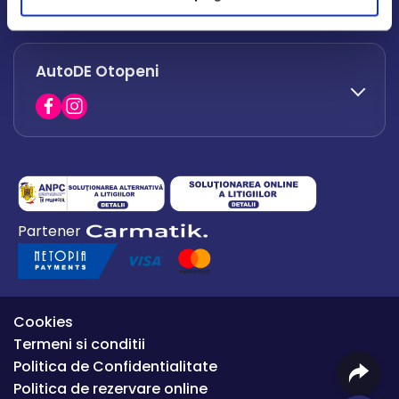
office.afumati@autode.ro
AutoDE Otopeni
0730 063 852
0730 063 851
office.bacau@autode.ro
0754 649 360
Partener
office.premium@autode.ro
Cookies
Termeni si conditii
Politica de Confidentialitate
Politica de rezervare online