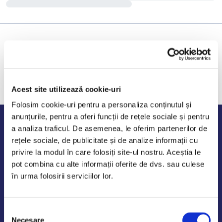
Acest site utilizează cookie-uri
Folosim cookie-uri pentru a personaliza conținutul și
anunțurile, pentru a oferi funcții de rețele sociale și pentru
Program de lucru
a analiza traficul. De asemenea, le oferim partenerilor de
rețele sociale, de publicitate și de analize informații cu
Luni - Vineri: 09:00-18:00
privire la modul în care folosiți site-ul nostru. Aceștia le
Sambata - Duminica: 10:00-14:00
pot combina cu alte informații oferite de dvs. sau culese
în urma folosirii serviciilor lor.
Selecția
AutoDE Odaii
Necesare