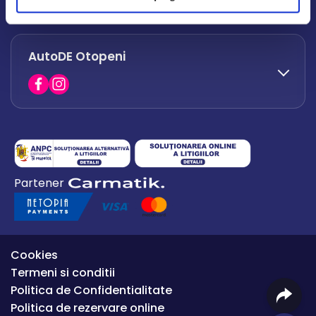
office.afumati@autode.ro
AutoDE Otopeni
0730 063 852
0730 063 851
office.bacau@autode.ro
0754 649 360
Partener
office.premium@autode.ro
Cookies
Termeni si conditii
Politica de Confidentialitate
Politica de rezervare online