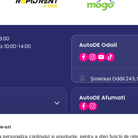
18:00
AutoDE Odaii
: 10:00-14:00
Șoseaua Odăii 243, S
0758 671 921
AutoDE Afumati
0742 444 194
office.odaii@auto
ie-uri
AutoDE Otopeni
0751 628 054
personaliza conținutul și anunțurile, pentru a oferi funcții de rețe