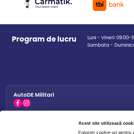
Program de lucru
Luni - Vineri: 09:00-
Sambata - Duminica
AutoDE Militari
Acest site utilizează cook
AutoDE Bacau
0758 338 428
Folosim cookie-uri pentru a 