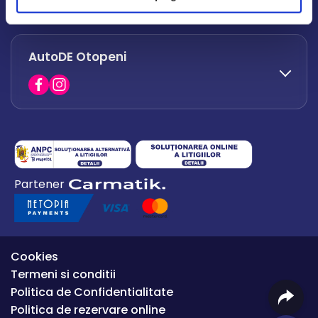
office.afumati@autode.ro
AutoDE Otopeni
0730 063 852
0730 063 851
office.bacau@autode.ro
0754 649 360
Partener
office.premium@autode.ro
Cookies
Termeni si conditii
Politica de Confidentialitate
Politica de rezervare online