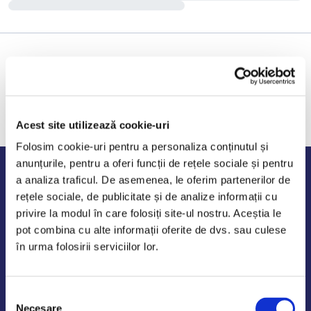
Acest site utilizează cookie-uri
Folosim cookie-uri pentru a personaliza conținutul și
anunțurile, pentru a oferi funcții de rețele sociale și pentru
Program de lucru
a analiza traficul. De asemenea, le oferim partenerilor de
rețele sociale, de publicitate și de analize informații cu
Luni - Vineri: 09:00-18:00
privire la modul în care folosiți site-ul nostru. Aceștia le
Sambata - Duminica: 10:00-14:00
pot combina cu alte informații oferite de dvs. sau culese
în urma folosirii serviciilor lor.
Selecția
AutoDE Odaii
Necesare