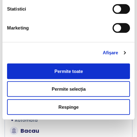
Nou
Statistici
Marketing
❮
❯
Afişare
Permite toate
LIVRARE LA TINE ACASA
Permite selecția
Volkswagen Golf
Respinge
2016
227304 km
Hibrid Plug-in
204 HP
Automata
Bacau