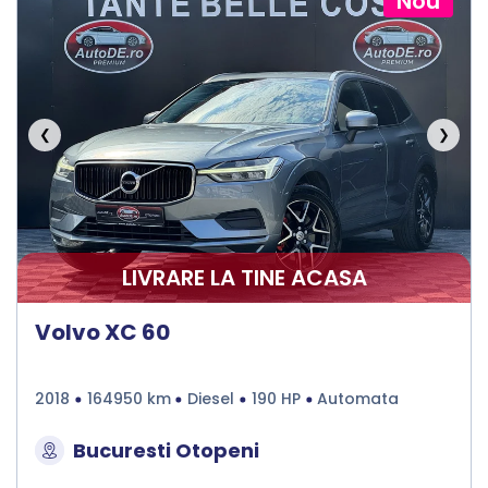
Nou
❮
❯
LIVRARE LA TINE ACASA
Volvo XC 60
2018
164950 km
Diesel
190 HP
Automata
Bucuresti Otopeni