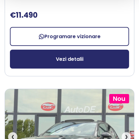
€11.490
Programare vizionare
Vezi detalii
Nou
❮
❯