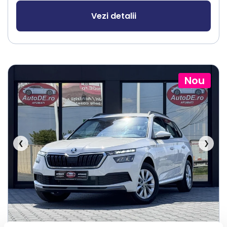
Vezi detalii
Nou
❮
❯