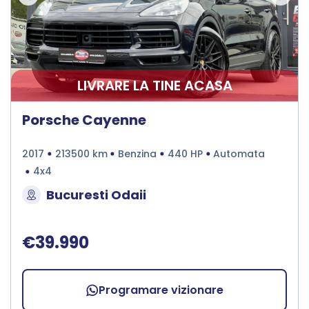
LIVRARE LA TINE ACASA
Porsche Cayenne
2017
213500 km
Benzina
440 HP
Automata
4x4
Bucuresti Odaii
€39.990
Programare vizionare