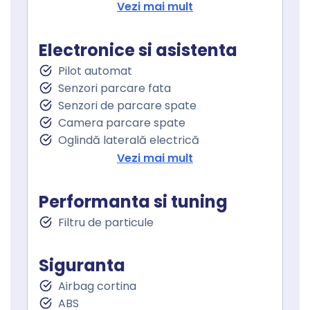
Incalzire scaun pasager
Vezi mai mult
Cotiera
Cotiera spate
Electronice si asistenta
Volan de piele
Pilot automat
Volan cu comenzi
Senzori parcare fata
Senzor ploaie
Senzori de parcare spate
Geamuri fata electrice
Camera parcare spate
Geamuri spate electrice
Oglindă laterală electrică
Geamuri cu tenta
Oglinzi retrovizoare incalzite
Vezi mai mult
Oglinzi exterioare rabatabile electric
Asistenta la franare
Performanta si tuning
Controlul tractiunii
Filtru de particule
Asistent staionare in rampa
Lumini de zi
Lumini de zi LED
Siguranta
Proiectoare ceata
Airbag cortina
Faruri ceata LED
ABS