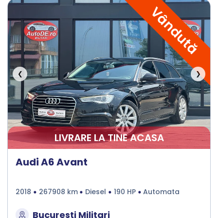
Vândută
❮
❯
LIVRARE LA TINE ACASA
Audi A6 Avant
2018
267908 km
Diesel
190 HP
Automata
Bucuresti Militari