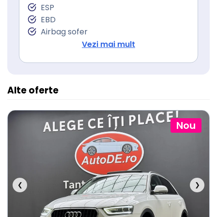
Stopuri LED
ESP
Sistem Start Stop
EBD
Senzori presiune roti
Airbag sofer
Frana parcare electrica
Airbag pasager
Vezi mai mult
Servodirecţie
Isofix (puncte de prindere a scaunului
pentru copii)
Alte oferte
Nou
❮
❯