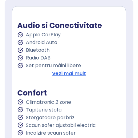
Audio si Conectivitate
Apple CarPlay
Android Auto
Bluetooth
Radio DAB
Set pentru mâini libere
Port USB
Vezi mai mult
Sistem de navigare
Touchscreen
Confort
Control vocal
Climatronic 2 zone
Tapiterie stofa
Stergatoare parbriz
Scaun sofer ajustabil electric
Incalzire scaun sofer