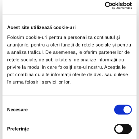
Skoda Kamiq
2019
197114 km
Diesel
116 HP
Manuala
Acest site utilizează cookie-uri
Folosim cookie-uri pentru a personaliza conținutul și
Bucuresti Afumati
anunțurile, pentru a oferi funcții de rețele sociale și pentru
a analiza traficul. De asemenea, le oferim partenerilor de
€11.999
rețele sociale, de publicitate și de analize informații cu
privire la modul în care folosiți site-ul nostru. Aceștia le
pot combina cu alte informații oferite de dvs. sau culese
Programare vizionare
în urma folosirii serviciilor lor.
Vezi detalii
Selecția
Necesare
consimțământului
Preferinţe