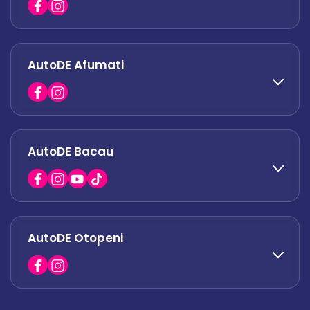
office.odaii@autode.ro
AutoDE Afumati
0758 338 428
office.militari@autode.ro
AutoDE Bacau
0751 628 054
office.afumati@autode.ro
AutoDE Otopeni
0730 063 852
0730 063 851
office.bacau@autode.ro