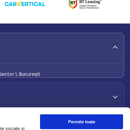
ector 1, București
de.ro
Permite toate
le sociale și