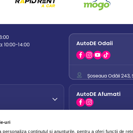
18:00
AutoDE Odaii
: 10:00-14:00
Șoseaua Odăii 243, S
0758 671 921
AutoDE Afumati
0742 444 194
office.odaii@auto
ie-uri
AutoDE Otopeni
0751 628 054
personaliza conținutul și anunțurile, pentru a oferi funcții de rețe