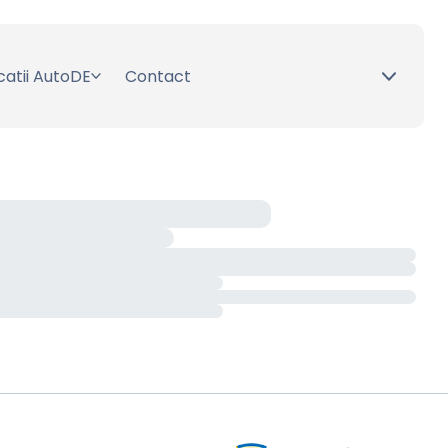
catii AutoDE
Contact