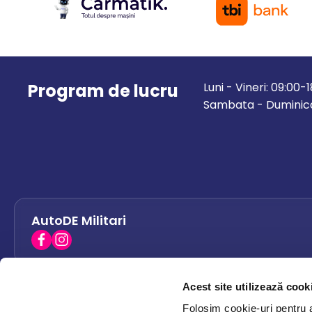
Program de lucru
Luni - Vineri: 09:00-
Sambata - Duminica
AutoDE Militari
Acest site utilizează cook
AutoDE Bacau
0758 338 428
Folosim cookie-uri pentru a 