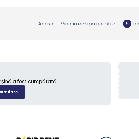
Acasa
Vino în echipa noastră
5
Lo
mașină a fost cumpărată.
 similare