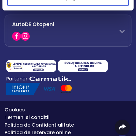
office.afumati@autode.ro
AutoDE Otopeni
0730 063 852
0730 063 851
office.bacau@autode.ro
0754 649 360
Partener
office.premium@autode.ro
Cookies
Termeni si conditii
Politica de Confidentialitate
Politica de rezervare online