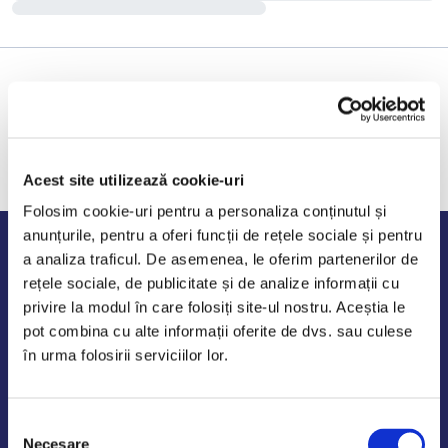
Acest site utilizează cookie-uri
Folosim cookie-uri pentru a personaliza conținutul și
anunțurile, pentru a oferi funcții de rețele sociale și pentru
Program de lucru
a analiza traficul. De asemenea, le oferim partenerilor de
rețele sociale, de publicitate și de analize informații cu
Luni - Vineri: 09:00-18:00
privire la modul în care folosiți site-ul nostru. Aceștia le
Sambata - Duminica: 10:00-14:00
pot combina cu alte informații oferite de dvs. sau culese
în urma folosirii serviciilor lor.
Selecția
AutoDE Odaii
Necesare