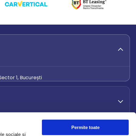
ector 1, București
de.ro
Permite toate
le sociale și