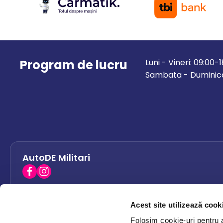
Program de lucru
Luni - Vineri: 09:00-
Sambata - Duminica
AutoDE Militari
Acest site utilizează cook
AutoDE Bacau
0758 338 428
Folosim cookie-uri pentru a 