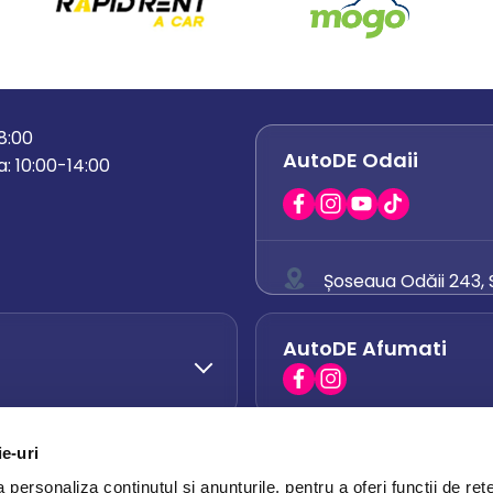
18:00
AutoDE Odaii
: 10:00-14:00
Șoseaua Odăii 243, S
0758 671 921
AutoDE Afumati
0742 444 194
office.odaii@auto
ie-uri
AutoDE Otopeni
0751 628 054
personaliza conținutul și anunțurile, pentru a oferi funcții de rețe