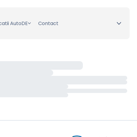
catii AutoDE
Contact