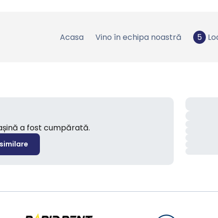
Acasa
Vino în echipa noastră
5
Lo
mașină a fost cumpărată.
 similare