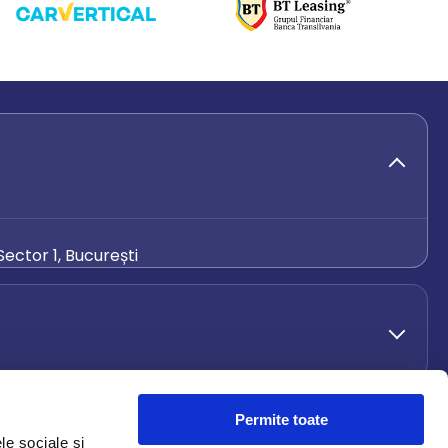
ector 1, București
de.ro
Permite toate
le sociale și