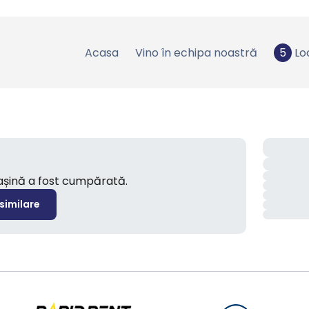
Acasa
Vino în echipa noastră
5
Lo
mașină a fost cumpărată.
 similare