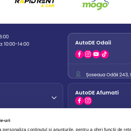
18:00
AutoDE Odaii
: 10:00-14:00
Șoseaua Odăii 243, S
0758 671 921
AutoDE Afumati
0742 444 194
office.odaii@auto
ie-uri
AutoDE Otopeni
0751 628 054
personaliza conținutul și anunțurile, pentru a oferi funcții de rețe