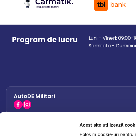
Program de lucru
Luni - Vineri: 09:00-
Sambata - Duminica
AutoDE Militari
Acest site utilizează cook
AutoDE Bacau
0758 338 428
Folosim cookie-uri pentru a 