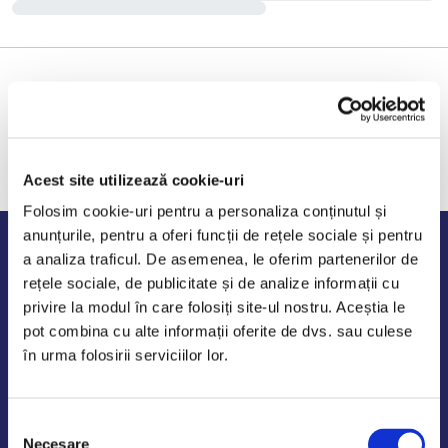
Acest site utilizează cookie-uri
Folosim cookie-uri pentru a personaliza conținutul și
anunțurile, pentru a oferi funcții de rețele sociale și pentru
Program de lucru
a analiza traficul. De asemenea, le oferim partenerilor de
rețele sociale, de publicitate și de analize informații cu
Luni - Vineri: 09:00-18:00
privire la modul în care folosiți site-ul nostru. Aceștia le
Sambata - Duminica: 10:00-14:00
pot combina cu alte informații oferite de dvs. sau culese
în urma folosirii serviciilor lor.
Selecția
AutoDE Odaii
Necesare