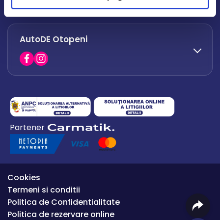
office.afumati@autode.ro
AutoDE Otopeni
0730 063 852
0730 063 851
office.bacau@autode.ro
0754 649 360
Partener
office.premium@autode.ro
Cookies
Termeni si conditii
Politica de Confidentialitate
Politica de rezervare online