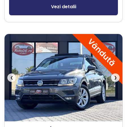
Vezi detalii
Vândută
❮
❯