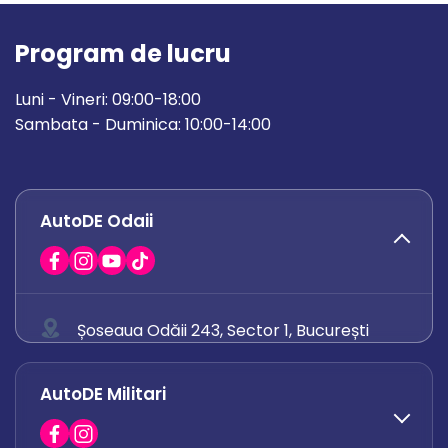
Program de lucru
Luni - Vineri: 09:00-18:00
Sambata - Duminica: 10:00-14:00
AutoDE Odaii
Șoseaua Odăii 243, Sector 1, București
0758 671 921
AutoDE Militari
0742 444 194
office.odaii@autode.ro