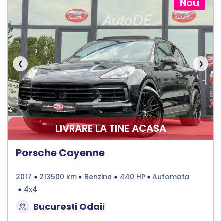
Nou
❮
❯
LIVRARE LA TINE ACASA
Porsche Cayenne
2017
213500 km
Benzina
440 HP
Automata
4x4
Bucuresti Odaii