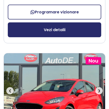
Programare vizionare
Vezi detalii
Nou
❮
❯