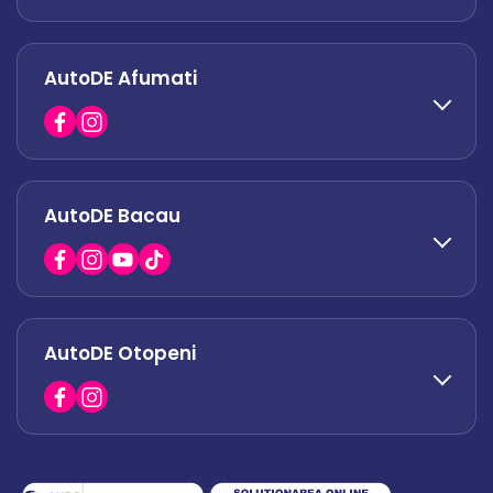
AutoDE Afumati
0758 338 428
office.militari@autode.ro
AutoDE Bacau
0751 628 054
office.afumati@autode.ro
AutoDE Otopeni
0730 063 852
0730 063 851
office.bacau@autode.ro