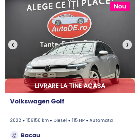
Nou
❮
❯
LIVRARE LA TINE ACASA
Volkswagen Golf
2022
156150 km
Diesel
115 HP
Automata
Bacau