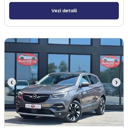
Vezi detalii
❮
❯