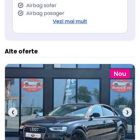
Servodirecţie
Airbag sofer
Airbag pasager
Isofix (puncte de prindere a scaunului
Vezi mai mult
pentru copii)
Alte oferte
Nou
❮
❯