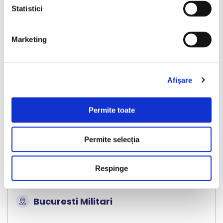
Vândută
Statistici
Marketing
❮
❯
Afişare
Permite toate
LIVRARE LA TINE ACASA
Permite selecția
Audi A6 Avant
Respinge
2018
267908 km
Diesel
190 HP
Automata
Bucuresti Militari