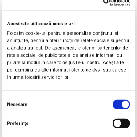
2018
164950 km
Diesel
190 HP
Automata
Acest site utilizează cookie-uri
Bucuresti Otopeni
Folosim cookie-uri pentru a personaliza conținutul și
anunțurile, pentru a oferi funcții de rețele sociale și pentru
a analiza traficul. De asemenea, le oferim partenerilor de
€19.990
rețele sociale, de publicitate și de analize informații cu
privire la modul în care folosiți site-ul nostru. Aceștia le
pot combina cu alte informații oferite de dvs. sau culese
Programare vizionare
în urma folosirii serviciilor lor.
Vezi detalii
Selecția
Necesare
consimțământului
Preferinţe