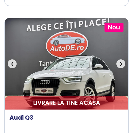
Nou
❮
❯
LIVRARE LA TINE ACASA
Audi Q3