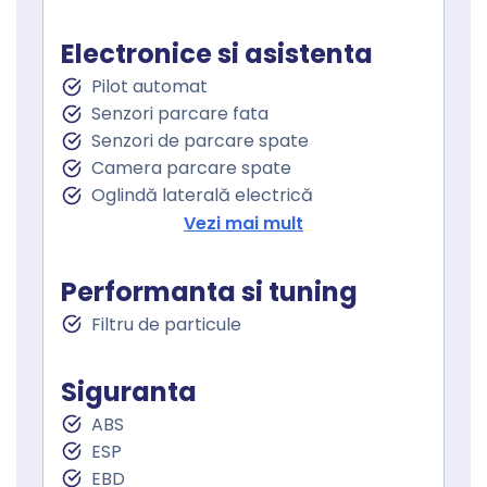
Volan cu schimbator de viteze
Keyless go
Electronice si asistenta
Pornire motor Keyless
Pilot automat
Senzor ploaie
Senzori parcare fata
Geamuri fata electrice
Senzori de parcare spate
Geamuri spate electrice
Camera parcare spate
Geamuri cu tenta
Oglindă laterală electrică
Oglinzi retrovizoare incalzite
Vezi mai mult
Oglinzi exterioare rabatabile electric
Asistenta la franare
Performanta si tuning
Controlul tractiunii
Filtru de particule
Asistent staionare in rampa
Lumini de zi
Stopuri LED
Siguranta
Sistem Start Stop
ABS
Senzori presiune roti
ESP
Frana parcare electrica
EBD