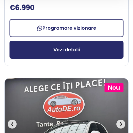
€6.990
Programare vizionare
Vezi detalii
Nou
❮
❯