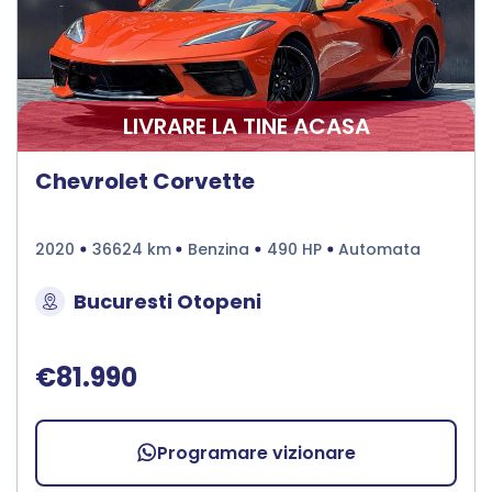
LIVRARE LA TINE ACASA
Chevrolet Corvette
2020
36624 km
Benzina
490 HP
Automata
Bucuresti Otopeni
€81.990
Programare vizionare