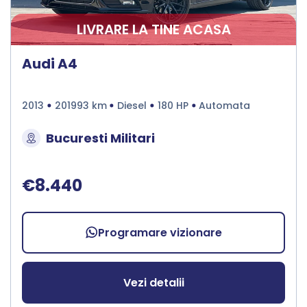
LIVRARE LA TINE ACASA
Audi A4
2013
201993 km
Diesel
180 HP
Automata
Bucuresti Militari
€8.440
Programare vizionare
Vezi detalii