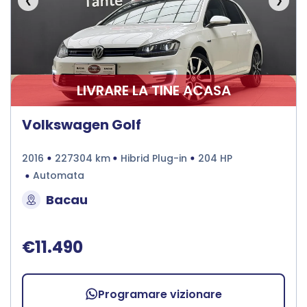
❮
❯
LIVRARE LA TINE ACASA
Volkswagen Golf
2016
227304 km
Hibrid Plug-in
204 HP
Automata
Bacau
€11.490
Programare vizionare