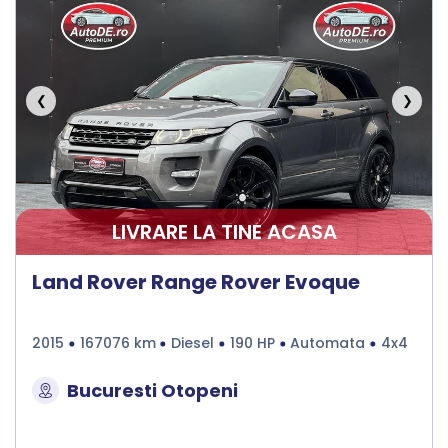
❮
❯
LIVRARE LA TINE ACASA
Land Rover Range Rover Evoque
2015
167076 km
Diesel
190 HP
Automata
4x4
Bucuresti Otopeni