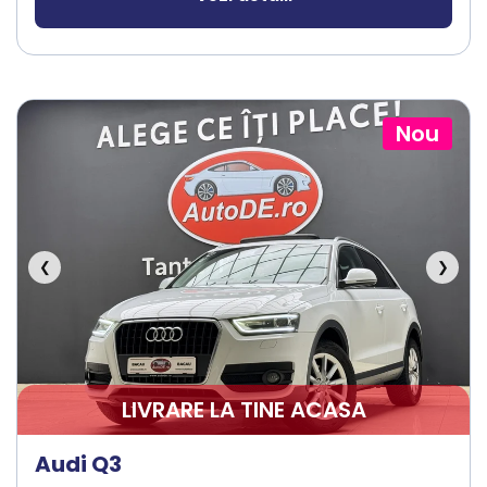
Nou
❮
❯
LIVRARE LA TINE ACASA
Audi Q3