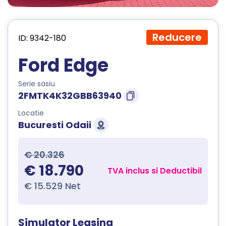
Reducere
ID: 9342-180
Ford Edge
Serie sasiu
2FMTK4K32GBB63940
Locatie
Bucuresti Odaii
€ 20.326
€ 18.790
TVA inclus si Deductibil
€ 15.529 Net
Simulator Leasing