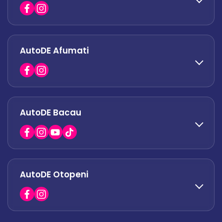
office.odaii@autode.ro
AutoDE Afumati
0758 338 428
office.militari@autode.ro
AutoDE Bacau
0751 628 054
office.afumati@autode.ro
AutoDE Otopeni
0730 063 852
0730 063 851
office.bacau@autode.ro