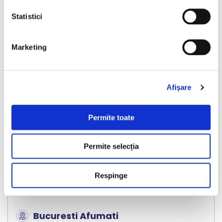
Vândută
Statistici
Marketing
❮
❯
Afişare
Permite toate
Permite selecția
Volkswagen Tiguan
Respinge
2017
199229 km
Diesel
150 HP
Automata
4x4
Bucuresti Afumati