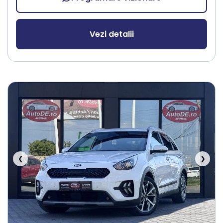
Vezi detalii
❮
❯