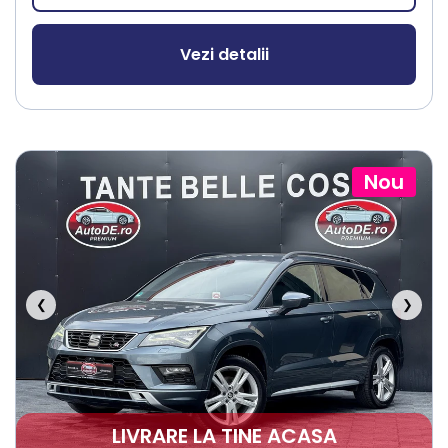
Vezi detalii
Nou
❮
❯
LIVRARE LA TINE ACASA