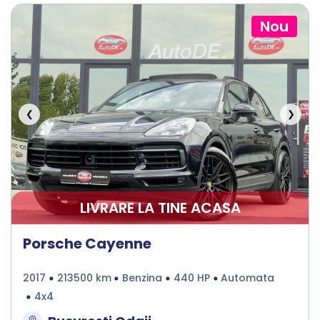
Nou
❮
❯
LIVRARE LA TINE ACASA
Porsche Cayenne
2017
213500 km
Benzina
440 HP
Automata
4x4