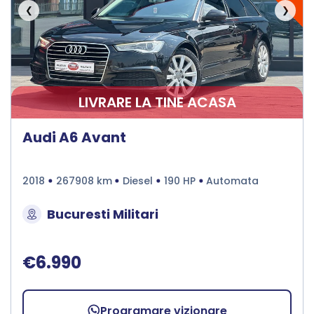
❮
❯
LIVRARE LA TINE ACASA
Audi A6 Avant
2018
267908 km
Diesel
190 HP
Automata
Bucuresti Militari
€6.990
Programare vizionare