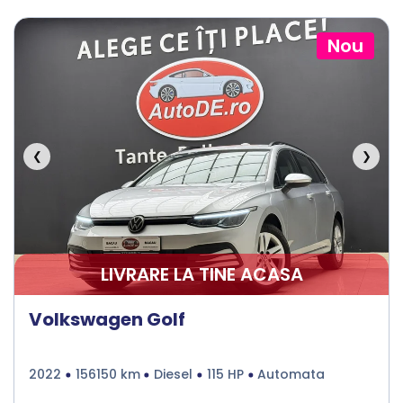
Nou
❮
❯
LIVRARE LA TINE ACASA
Volkswagen Golf
2022
156150 km
Diesel
115 HP
Automata