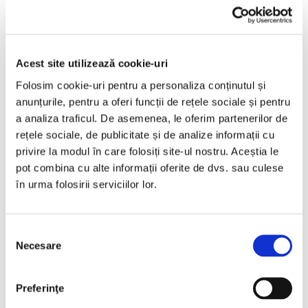
Audi A4
2013
201993 km
Diesel
180 HP
Automata
Acest site utilizează cookie-uri
Folosim cookie-uri pentru a personaliza conținutul și
Bucuresti Militari
anunțurile, pentru a oferi funcții de rețele sociale și pentru
a analiza traficul. De asemenea, le oferim partenerilor de
€8.440
rețele sociale, de publicitate și de analize informații cu
privire la modul în care folosiți site-ul nostru. Aceștia le
pot combina cu alte informații oferite de dvs. sau culese
în urma folosirii serviciilor lor.
Programare vizionare
Selecția
Vezi detalii
Necesare
consimțământului
Preferinţe