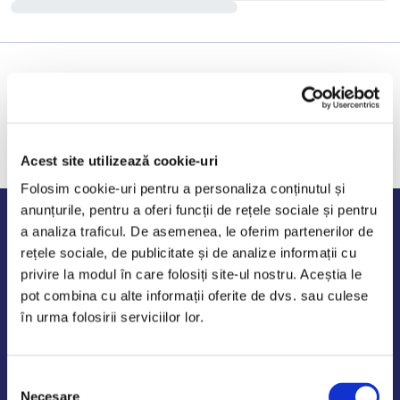
Acest site utilizează cookie-uri
Folosim cookie-uri pentru a personaliza conținutul și
anunțurile, pentru a oferi funcții de rețele sociale și pentru
Program de lucru
a analiza traficul. De asemenea, le oferim partenerilor de
rețele sociale, de publicitate și de analize informații cu
Luni - Vineri: 09:00-18:00
privire la modul în care folosiți site-ul nostru. Aceștia le
Sambata - Duminica: 10:00-14:00
pot combina cu alte informații oferite de dvs. sau culese
în urma folosirii serviciilor lor.
Selecția
AutoDE Odaii
Necesare