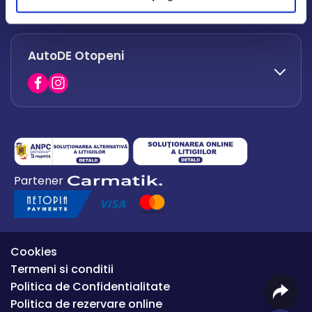
office.afumati@autode.ro
AutoDE Otopeni
0730 063 852
0730 063 851
office.bacau@autode.ro
0754 649 360
Partener
office.premium@autode.ro
Cookies
Termeni si conditii
Politica de Confidentialitate
Politica de rezervare online