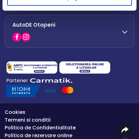
office.afumati@autode.ro
AutoDE Otopeni
0730 063 852
0730 063 851
office.bacau@autode.ro
0754 649 360
Partener
office.premium@autode.ro
Cookies
Termeni si conditii
Politica de Confidentialitate
Politica de rezervare online