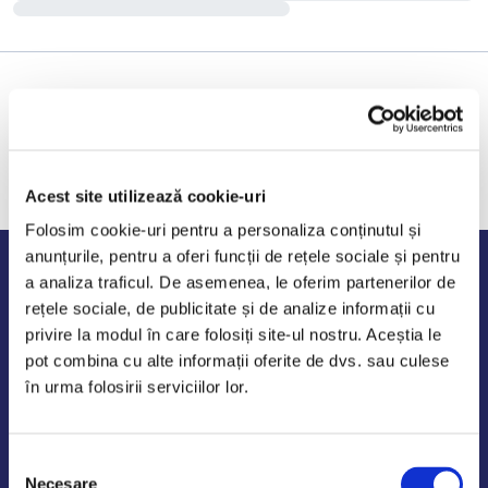
Acest site utilizează cookie-uri
Folosim cookie-uri pentru a personaliza conținutul și
anunțurile, pentru a oferi funcții de rețele sociale și pentru
Program de lucru
a analiza traficul. De asemenea, le oferim partenerilor de
rețele sociale, de publicitate și de analize informații cu
Luni - Vineri: 09:00-18:00
privire la modul în care folosiți site-ul nostru. Aceștia le
Sambata - Duminica: 10:00-14:00
pot combina cu alte informații oferite de dvs. sau culese
în urma folosirii serviciilor lor.
Selecția
AutoDE Odaii
Necesare