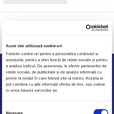
Acest site utilizează cookie-uri
Folosim cookie-uri pentru a personaliza conținutul și
anunțurile, pentru a oferi funcții de rețele sociale și pentru
Program de lucru
a analiza traficul. De asemenea, le oferim partenerilor de
rețele sociale, de publicitate și de analize informații cu
Luni - Vineri: 09:00-18:00
privire la modul în care folosiți site-ul nostru. Aceștia le
Sambata - Duminica: 10:00-14:00
pot combina cu alte informații oferite de dvs. sau culese
în urma folosirii serviciilor lor.
Selecția
AutoDE Odaii
Necesare