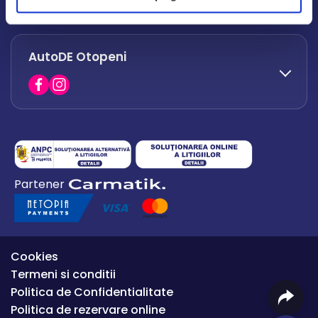
office.afumati@autode.ro
AutoDE Otopeni
0730 063 852
0730 063 851
office.bacau@autode.ro
0754 649 360
Partener
office.premium@autode.ro
Cookies
Termeni si conditii
Politica de Confidentialitate
Politica de rezervare online