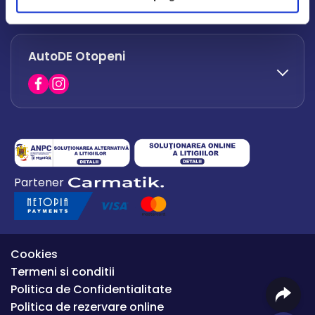
office.afumati@autode.ro
AutoDE Otopeni
0730 063 852
0730 063 851
office.bacau@autode.ro
0754 649 360
Partener
office.premium@autode.ro
Cookies
Termeni si conditii
Politica de Confidentialitate
Politica de rezervare online