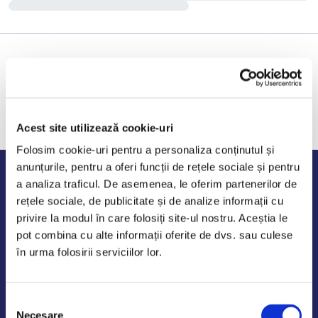
Acest site utilizează cookie-uri
Folosim cookie-uri pentru a personaliza conținutul și
anunțurile, pentru a oferi funcții de rețele sociale și pentru
Program de lucru
a analiza traficul. De asemenea, le oferim partenerilor de
rețele sociale, de publicitate și de analize informații cu
Luni - Vineri: 09:00-18:00
privire la modul în care folosiți site-ul nostru. Aceștia le
Sambata - Duminica: 10:00-14:00
pot combina cu alte informații oferite de dvs. sau culese
în urma folosirii serviciilor lor.
Selecția
AutoDE Odaii
Necesare