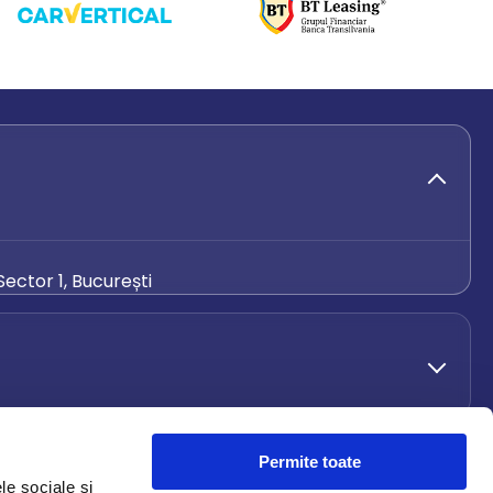
ector 1, București
de.ro
Permite toate
le sociale și