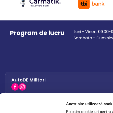
Program de lucru
Luni - Vineri: 09:00-
Sambata - Duminica
AutoDE Militari
Acest site utilizează cook
AutoDE Bacau
0758 338 428
Folosim cookie-uri pentru a 