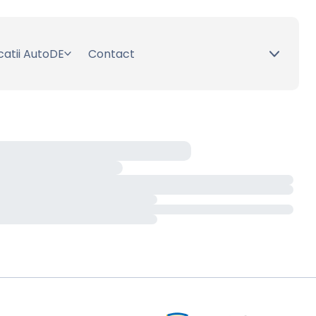
catii AutoDE
Contact