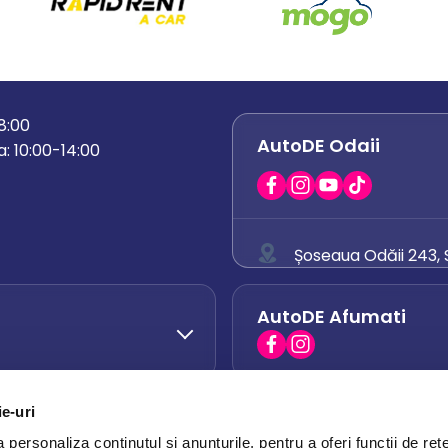
18:00
AutoDE Odaii
: 10:00-14:00
Șoseaua Odăii 243, S
0758 671 921
AutoDE Afumati
0742 444 194
office.odaii@auto
ie-uri
AutoDE Otopeni
0751 628 054
personaliza conținutul și anunțurile, pentru a oferi funcții de rețe