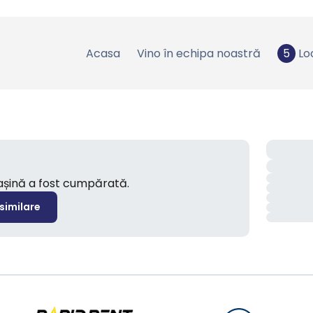
Acasa
Vino în echipa noastră
5
Lo
mașină a fost cumpărată.
 similare