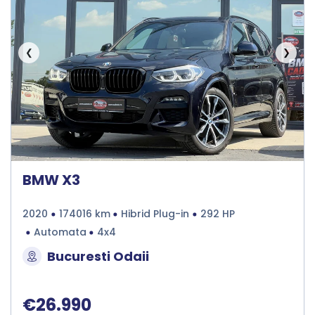
❮
❯
BMW X3
2020
174016 km
Hibrid Plug-in
292 HP
Automata
4x4
Bucuresti Odaii
€26.990