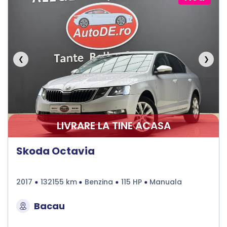
❮
❯
LIVRARE LA TINE ACASA
Skoda Octavia
2017
132155 km
Benzina
115 HP
Manuala
Bacau