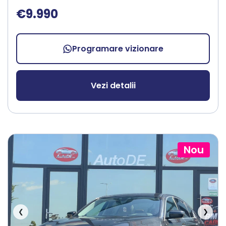
€9.990
Programare vizionare
Vezi detalii
Nou
❮
❯