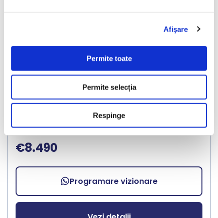
Afişare
LIVRARE LA TINE ACASA
Volkswagen Golf
Permite toate
Permite selecția
2018
211895 km
Benzina
110 HP
Manuala
Bacau
Respinge
€8.490
Programare vizionare
Vezi detalii