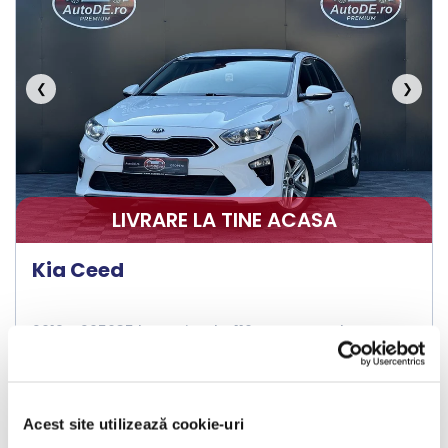
❮
❯
LIVRARE LA TINE ACASA
Kia Ceed
2019
205635 km
Diesel
116 HP
Manuala
Bucuresti Otopeni
Acest site utilizează cookie-uri
€8.990