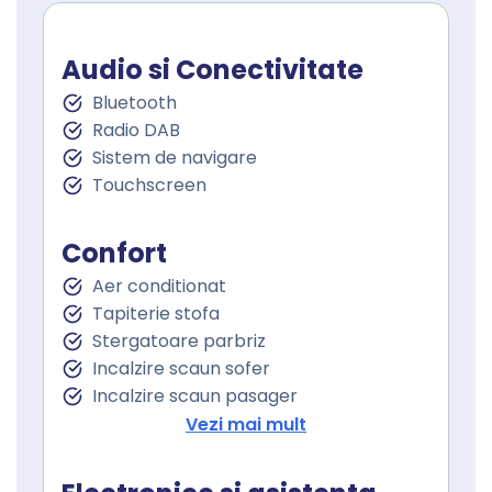
Audio si Conectivitate
Bluetooth
Radio DAB
Sistem de navigare
Touchscreen
Confort
Aer conditionat
Tapiterie stofa
Stergatoare parbriz
Incalzire scaun sofer
Incalzire scaun pasager
Cotiera
Vezi mai mult
Cotiera spate
Volan de piele