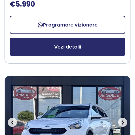
€5.990
Programare vizionare
Vezi detalii
❮
❯