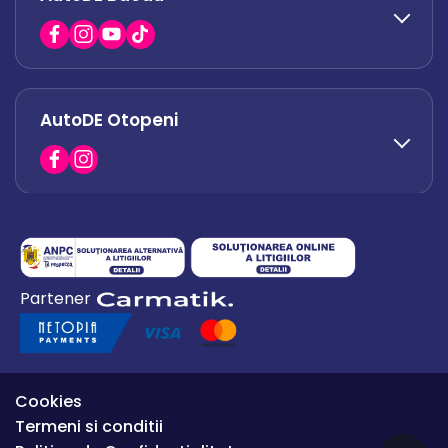
0751 628 054
office.afumati@autode.ro
AutoDE Otopeni
0730 063 852
0730 063 851
office.bacau@autode.ro
0754 649 360
Partener
office.premium@autode.ro
Cookies
Termeni si conditii