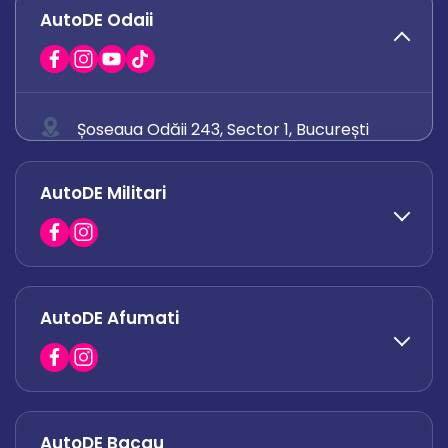
AutoDE Odaii
Șoseaua Odăii 243, Sector 1, București
0758 671 921
AutoDE Militari
0742 444 194
office.odaii@autode.ro
AutoDE Afumati
0758 338 428
office.militari@autode.ro
AutoDE Bacau