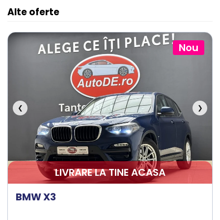
Alte oferte
Nou
❮
❯
LIVRARE LA TINE ACASA
BMW X3