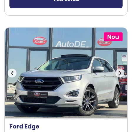
Nou
❮
❯
Ford Edge