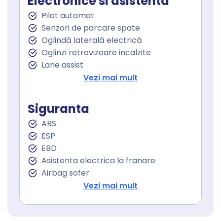
Electronice si asistenta
Volan cu comenzi
Pilot automat
Senzor ploaie
Senzori de parcare spate
Geamuri fata electrice
Oglindă laterală electrică
Geamuri spate electrice
Oglinzi retrovizoare incalzite
Lane assist
Asistenta la franare
Vezi mai mult
Proiectoare ceata
Stopuri LED
Siguranta
Sistem Start Stop
ABS
Senzori presiune roti
ESP
Frana parcare electrica
EBD
Servodirecţie
Asistenta electrica la franare
Airbag sofer
Airbag pasager
Vezi mai mult
Isofix (puncte de prindere a scaunului
pentru copii)