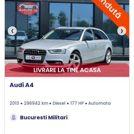
Vândută
❮
❯
LIVRARE LA TINE ACASA
Audi A4
2013
296942 km
Diesel
177 HP
Automata
Bucuresti Militari