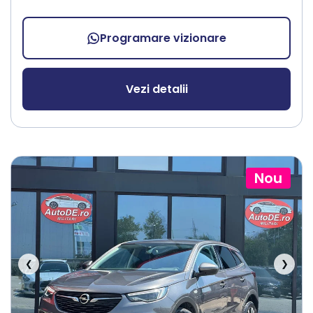
Programare vizionare
Vezi detalii
Nou
❮
❯