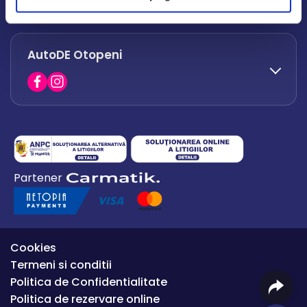
office.afumati@autode.ro
AutoDE Otopeni
0730 063 852
0730 063 851
office.bacau@autode.ro
0754 649 360
Partener
office.premium@autode.ro
Cookies
Termeni si conditii
Politica de Confidentialitate
Politica de rezervare online