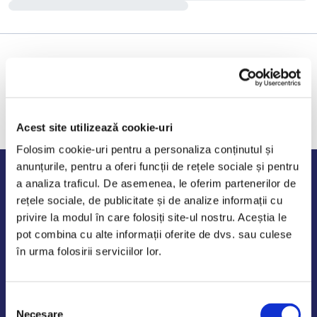
Acest site utilizează cookie-uri
Folosim cookie-uri pentru a personaliza conținutul și
anunțurile, pentru a oferi funcții de rețele sociale și pentru
Program de lucru
a analiza traficul. De asemenea, le oferim partenerilor de
rețele sociale, de publicitate și de analize informații cu
Luni - Vineri: 09:00-18:00
privire la modul în care folosiți site-ul nostru. Aceștia le
Sambata - Duminica: 10:00-14:00
pot combina cu alte informații oferite de dvs. sau culese
în urma folosirii serviciilor lor.
Selecția
AutoDE Odaii
Necesare