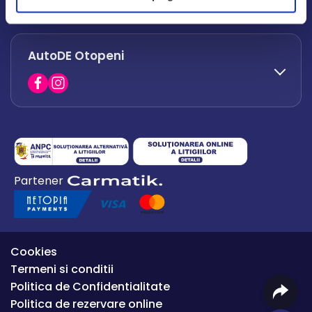
office.afumati@autode.ro
AutoDE Otopeni
0730 063 852
0730 063 851
office.bacau@autode.ro
0754 649 360
Partener
office.premium@autode.ro
Cookies
Termeni si conditii
Politica de Confidentialitate
Politica de rezervare online