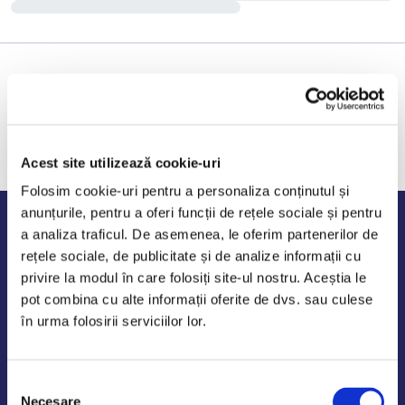
Acest site utilizează cookie-uri
Folosim cookie-uri pentru a personaliza conținutul și
anunțurile, pentru a oferi funcții de rețele sociale și pentru
Program de lucru
a analiza traficul. De asemenea, le oferim partenerilor de
rețele sociale, de publicitate și de analize informații cu
Luni - Vineri: 09:00-18:00
privire la modul în care folosiți site-ul nostru. Aceștia le
Sambata - Duminica: 10:00-14:00
pot combina cu alte informații oferite de dvs. sau culese
în urma folosirii serviciilor lor.
Selecția
AutoDE Odaii
Necesare