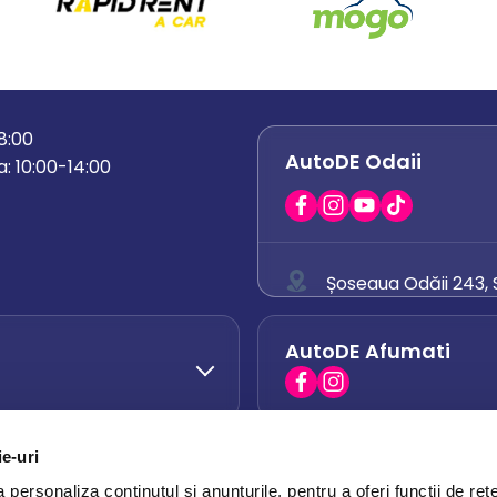
18:00
AutoDE Odaii
: 10:00-14:00
Șoseaua Odăii 243, S
0758 671 921
AutoDE Afumati
0742 444 194
office.odaii@auto
ie-uri
AutoDE Otopeni
0751 628 054
personaliza conținutul și anunțurile, pentru a oferi funcții de rețe