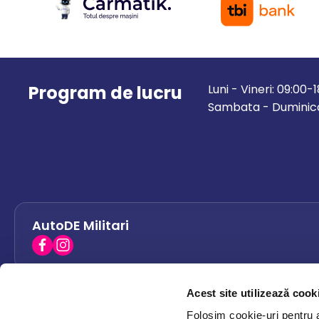
Program de lucru
Luni - Vineri: 09:00-
Sambata - Duminica
AutoDE Militari
Acest site utilizează cook
AutoDE Bacau
0758 338 428
Folosim cookie-uri pentru a 