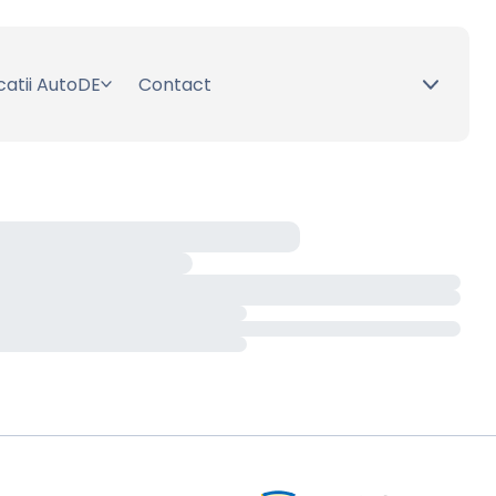
catii AutoDE
Contact