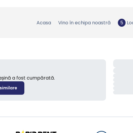
Acasa
Vino în echipa noastră
5
Lo
mașină a fost cumpărată.
 similare