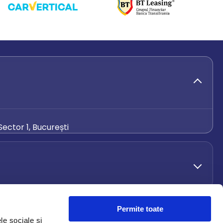
ector 1, București
de.ro
Permite toate
le sociale și