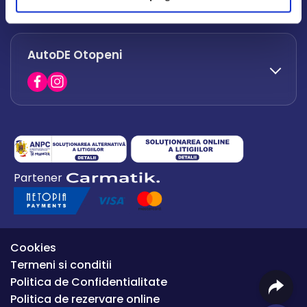
office.afumati@autode.ro
AutoDE Otopeni
0730 063 852
0730 063 851
office.bacau@autode.ro
0754 649 360
Partener
office.premium@autode.ro
Cookies
Termeni si conditii
Politica de Confidentialitate
Politica de rezervare online