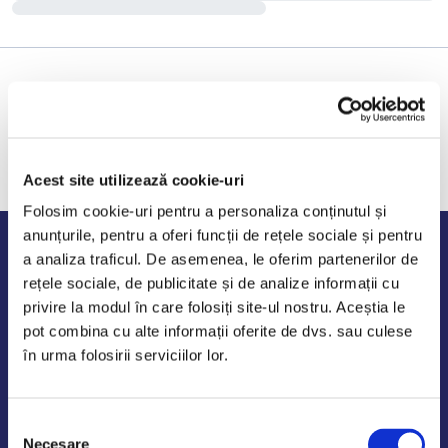
Acest site utilizează cookie-uri
Folosim cookie-uri pentru a personaliza conținutul și
anunțurile, pentru a oferi funcții de rețele sociale și pentru
Program de lucru
a analiza traficul. De asemenea, le oferim partenerilor de
rețele sociale, de publicitate și de analize informații cu
Luni - Vineri: 09:00-18:00
privire la modul în care folosiți site-ul nostru. Aceștia le
Sambata - Duminica: 10:00-14:00
pot combina cu alte informații oferite de dvs. sau culese
în urma folosirii serviciilor lor.
Selecția
AutoDE Odaii
Necesare