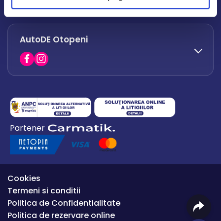
office.afumati@autode.ro
AutoDE Otopeni
0730 063 852
0730 063 851
office.bacau@autode.ro
0754 649 360
Partener
office.premium@autode.ro
Cookies
Termeni si conditii
Politica de Confidentialitate
Politica de rezervare online