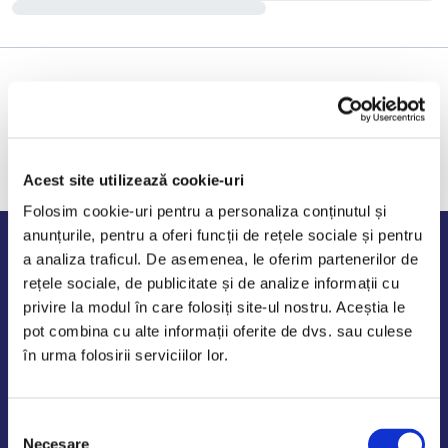
Acest site utilizează cookie-uri
Folosim cookie-uri pentru a personaliza conținutul și
anunțurile, pentru a oferi funcții de rețele sociale și pentru
Program de lucru
a analiza traficul. De asemenea, le oferim partenerilor de
rețele sociale, de publicitate și de analize informații cu
Luni - Vineri: 09:00-18:00
privire la modul în care folosiți site-ul nostru. Aceștia le
Sambata - Duminica: 10:00-14:00
pot combina cu alte informații oferite de dvs. sau culese
în urma folosirii serviciilor lor.
Selecția
AutoDE Odaii
Necesare