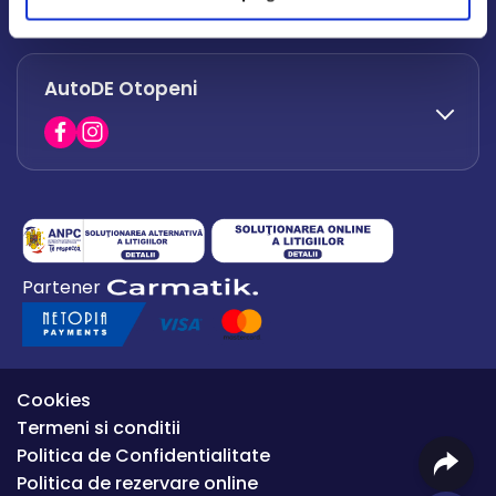
office.afumati@autode.ro
AutoDE Otopeni
0730 063 852
0730 063 851
office.bacau@autode.ro
0754 649 360
Partener
office.premium@autode.ro
Cookies
Termeni si conditii
Politica de Confidentialitate
Politica de rezervare online