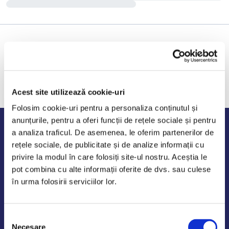
Acest site utilizează cookie-uri
Folosim cookie-uri pentru a personaliza conținutul și
anunțurile, pentru a oferi funcții de rețele sociale și pentru
Program de lucru
a analiza traficul. De asemenea, le oferim partenerilor de
rețele sociale, de publicitate și de analize informații cu
Luni - Vineri: 09:00-18:00
privire la modul în care folosiți site-ul nostru. Aceștia le
Sambata - Duminica: 10:00-14:00
pot combina cu alte informații oferite de dvs. sau culese
în urma folosirii serviciilor lor.
Selecția
AutoDE Odaii
Necesare