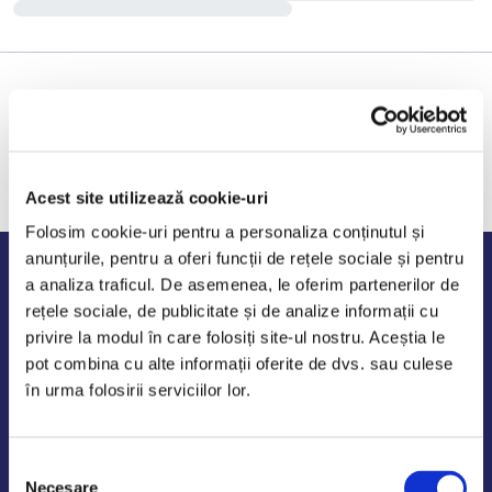
Acest site utilizează cookie-uri
Folosim cookie-uri pentru a personaliza conținutul și
anunțurile, pentru a oferi funcții de rețele sociale și pentru
Program de lucru
a analiza traficul. De asemenea, le oferim partenerilor de
rețele sociale, de publicitate și de analize informații cu
Luni - Vineri: 09:00-18:00
privire la modul în care folosiți site-ul nostru. Aceștia le
Sambata - Duminica: 10:00-14:00
pot combina cu alte informații oferite de dvs. sau culese
în urma folosirii serviciilor lor.
Selecția
AutoDE Odaii
Necesare