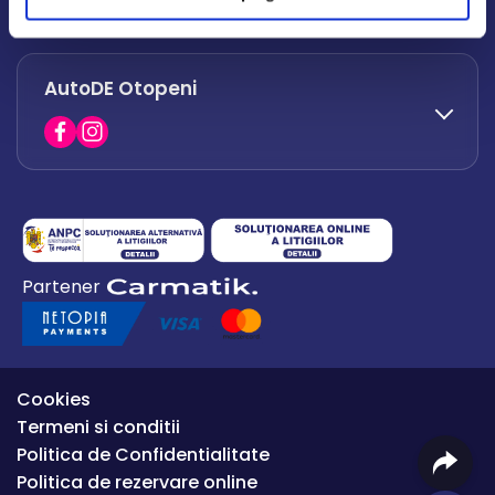
office.afumati@autode.ro
AutoDE Otopeni
0730 063 852
0730 063 851
office.bacau@autode.ro
0754 649 360
Partener
office.premium@autode.ro
Cookies
Termeni si conditii
Politica de Confidentialitate
Politica de rezervare online