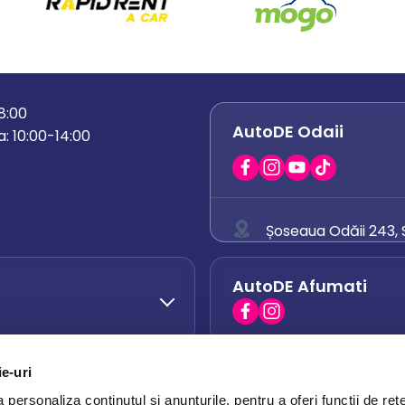
18:00
AutoDE Odaii
: 10:00-14:00
Șoseaua Odăii 243, S
0758 671 921
AutoDE Afumati
0742 444 194
office.odaii@auto
ie-uri
AutoDE Otopeni
0751 628 054
personaliza conținutul și anunțurile, pentru a oferi funcții de rețe