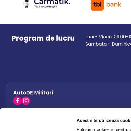
Program de lucru
Luni - Vineri: 09:00-
Sambata - Duminica
AutoDE Militari
Acest site utilizează cook
AutoDE Bacau
0758 338 428
Folosim cookie-uri pentru a 