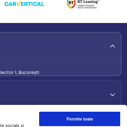
ector 1, București
de.ro
Permite toate
le sociale și