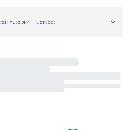
catii AutoDE
Contact