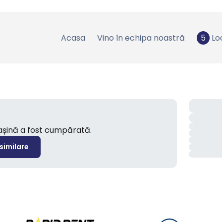
Acasa
Vino în echipa noastră
5
Lo
mașină a fost cumpărată.
 similare