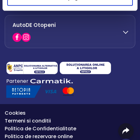
office.afumati@autode.ro
AutoDE Otopeni
0730 063 852
0730 063 851
office.bacau@autode.ro
0754 649 360
Partener
office.premium@autode.ro
Cookies
Termeni si conditii
Politica de Confidentialitate
Politica de rezervare online