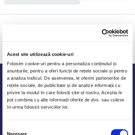
Acest site utilizează cookie-uri
Folosim cookie-uri pentru a personaliza conținutul și
anunțurile, pentru a oferi funcții de rețele sociale și pentru
Program de lucru
a analiza traficul. De asemenea, le oferim partenerilor de
rețele sociale, de publicitate și de analize informații cu
Luni - Vineri: 09:00-18:00
privire la modul în care folosiți site-ul nostru. Aceștia le
Sambata - Duminica: 10:00-14:00
pot combina cu alte informații oferite de dvs. sau culese
în urma folosirii serviciilor lor.
Selecția
AutoDE Odaii
Necesare