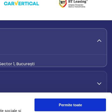
ector 1, București
de.ro
Permite toate
le sociale și