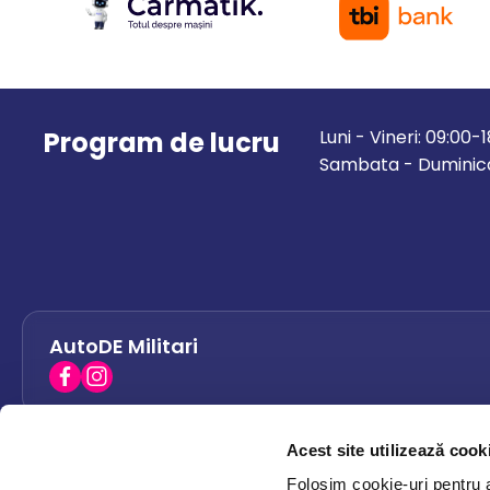
Program de lucru
Luni - Vineri: 09:00-
Sambata - Duminica
AutoDE Militari
Acest site utilizează cook
AutoDE Bacau
0758 338 428
Folosim cookie-uri pentru a 