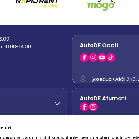
18:00
AutoDE Odaii
: 10:00-14:00
Șoseaua Odăii 243, S
0758 671 921
AutoDE Afumati
0742 444 194
office.odaii@auto
ie-uri
AutoDE Otopeni
0751 628 054
personaliza conținutul și anunțurile, pentru a oferi funcții de rețe