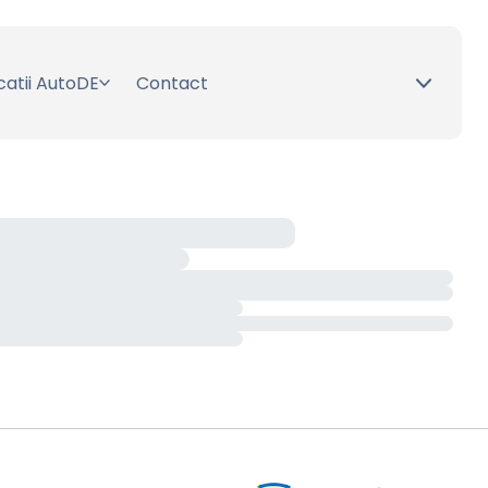
catii AutoDE
Contact