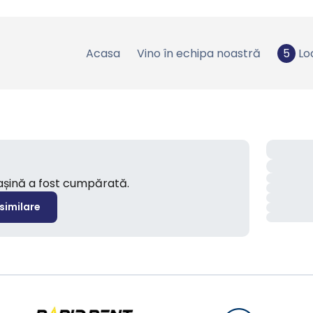
Acasa
Vino în echipa noastră
5
Lo
mașină a fost cumpărată.
 similare