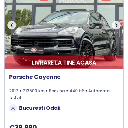
❮
❯
LIVRARE LA TINE ACASA
Porsche Cayenne
2017
213500 km
Benzina
440 HP
Automata
4x4
Bucuresti Odaii
€39.990