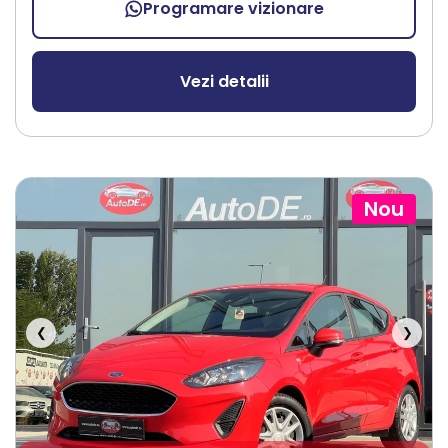
Programare vizionare
Vezi detalii
Nou
❮
❯