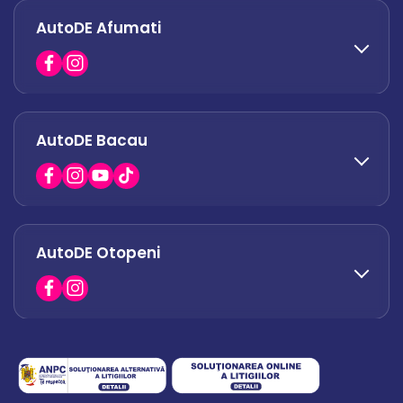
AutoDE Afumati
0758 338 428
office.militari@autode.ro
AutoDE Bacau
0751 628 054
office.afumati@autode.ro
AutoDE Otopeni
0730 063 852
0730 063 851
office.bacau@autode.ro
0754 649 360