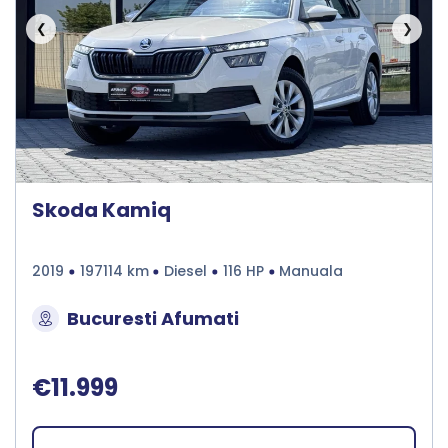
❮
❯
Skoda Kamiq
2019
197114 km
Diesel
116 HP
Manuala
Bucuresti Afumati
€11.999