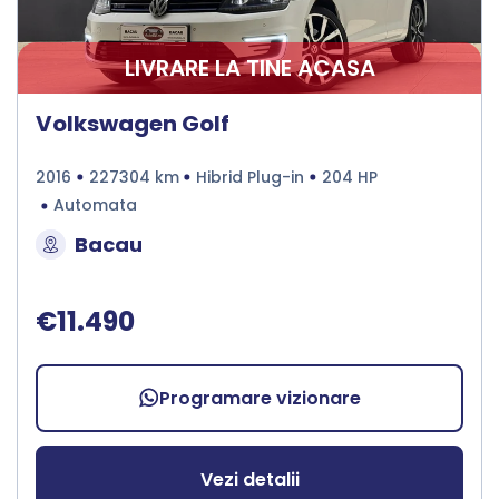
LIVRARE LA TINE ACASA
Volkswagen Golf
2016
227304 km
Hibrid Plug-in
204 HP
Automata
Bacau
€11.490
Programare vizionare
Vezi detalii