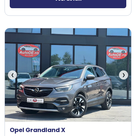
❮
❯
Opel Grandland X