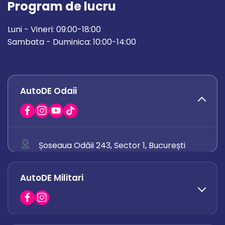
Program de lucru
Luni - Vineri: 09:00-18:00
Sambata - Duminica: 10:00-14:00
AutoDE Odaii
Șoseaua Odăii 243, Sector 1, București
0758 671 921
AutoDE Militari
0742 444 194
office.odaii@autode.ro