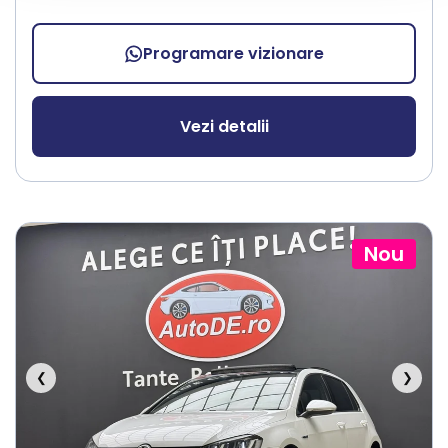
Programare vizionare
Vezi detalii
Nou
❮
❯