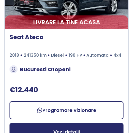
LIVRARE LA TINE ACASA
Seat Ateca
2018
241350 km
Diesel
190 HP
Automata
4x4
Bucuresti Otopeni
€12.440
Programare vizionare
Vezi detalii