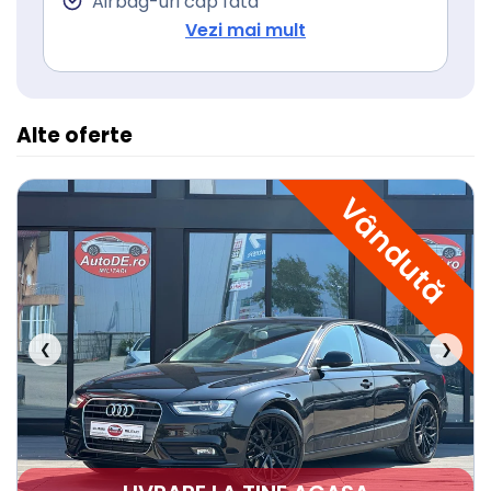
Airbag-uri cap fata
Airbag lateral șofer si pasager
Vezi mai mult
Airbag-uri cap spate
Alte oferte
Vândută
❮
❯