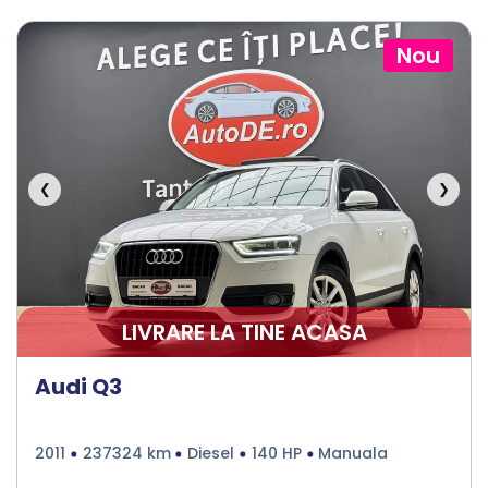
Nou
❮
❯
LIVRARE LA TINE ACASA
Audi Q3
2011
237324 km
Diesel
140 HP
Manuala