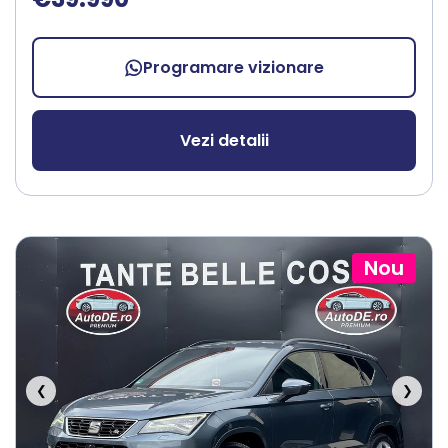
Programare vizionare
Vezi detalii
Nou
❮
❯