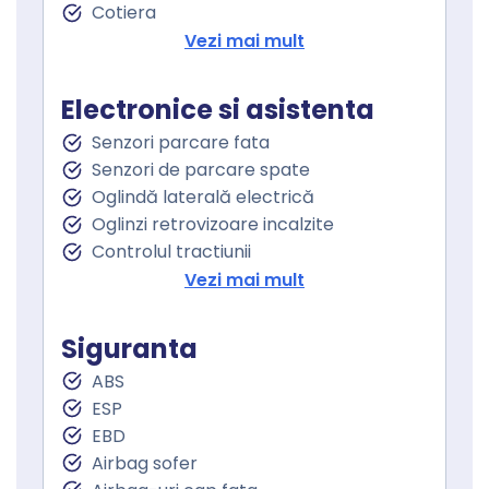
Cotiera
Cotiera spate
Vezi mai mult
Volan de piele
Volan cu comenzi
Electronice si asistenta
Volan multifunctional
Senzori parcare fata
Keyless go
Senzori de parcare spate
Pornire motor Keyless
Oglindă laterală electrică
Senzor ploaie
Oglinzi retrovizoare incalzite
Geamuri fata electrice
Controlul tractiunii
Geamuri spate electrice
Lumini de zi
Vezi mai mult
Geamuri cu tenta
Proiectoare ceata
Follow me home
Siguranta
Sistem Start Stop
ABS
Senzori presiune roti
ESP
Frana parcare electrica
EBD
Servodirecţie
Airbag sofer