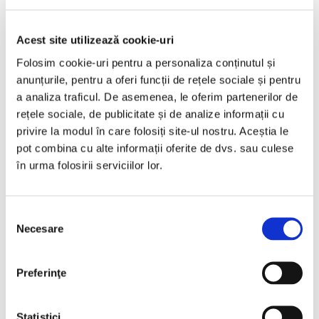
2015
167076 km
Diesel
190 HP
Automata
4x4
Acest site utilizează cookie-uri
Bucuresti Otopeni
Folosim cookie-uri pentru a personaliza conținutul și
anunțurile, pentru a oferi funcții de rețele sociale și pentru
€8.990
a analiza traficul. De asemenea, le oferim partenerilor de
rețele sociale, de publicitate și de analize informații cu
privire la modul în care folosiți site-ul nostru. Aceștia le
Programare vizionare
pot combina cu alte informații oferite de dvs. sau culese
în urma folosirii serviciilor lor.
Vezi detalii
Selecția
Necesare
consimțământului
Preferinţe
Vândută
Statistici