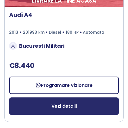
LIVRARE LA TINE ACASA
Audi A4
2013
201993 km
Diesel
180 HP
Automata
Bucuresti Militari
€8.440
Programare vizionare
Vezi detalii