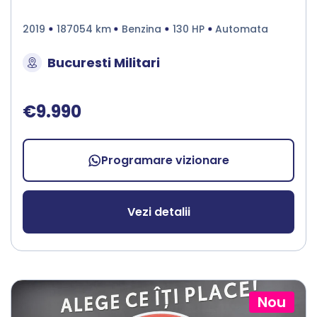
2019
187054 km
Benzina
130 HP
Automata
Bucuresti Militari
€9.990
Programare vizionare
Vezi detalii
Nou