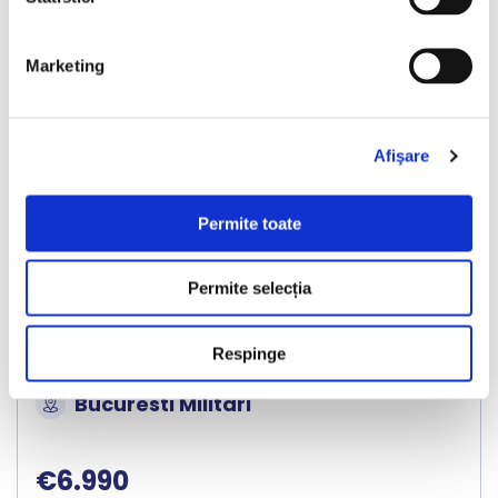
Marketing
❮
❯
Afişare
LIVRARE LA TINE ACASA
Permite toate
Audi A6 Avant
Permite selecția
2018
267908 km
Diesel
190 HP
Automata
Respinge
Bucuresti Militari
€6.990