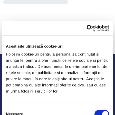
Acest site utilizează cookie-uri
Folosim cookie-uri pentru a personaliza conținutul și
anunțurile, pentru a oferi funcții de rețele sociale și pentru
Program de lucru
a analiza traficul. De asemenea, le oferim partenerilor de
rețele sociale, de publicitate și de analize informații cu
Luni - Vineri: 09:00-18:00
privire la modul în care folosiți site-ul nostru. Aceștia le
Sambata - Duminica: 10:00-14:00
pot combina cu alte informații oferite de dvs. sau culese
în urma folosirii serviciilor lor.
Selecția
AutoDE Odaii
Necesare