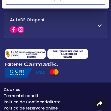
office.afumati@autode.ro
AutoDE Otopeni
0730 063 852
0730 063 851
office.bacau@autode.ro
0754 649 360
Partener
office.premium@autode.ro
Cookies
Termeni si conditii
Politica de Confidentialitate
Politica de rezervare online