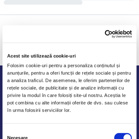
Acest site utilizează cookie-uri
Folosim cookie-uri pentru a personaliza conținutul și
anunțurile, pentru a oferi funcții de rețele sociale și pentru
Program de lucru
a analiza traficul. De asemenea, le oferim partenerilor de
rețele sociale, de publicitate și de analize informații cu
Luni - Vineri: 09:00-18:00
privire la modul în care folosiți site-ul nostru. Aceștia le
Sambata - Duminica: 10:00-14:00
pot combina cu alte informații oferite de dvs. sau culese
în urma folosirii serviciilor lor.
Selecția
AutoDE Odaii
Necesare