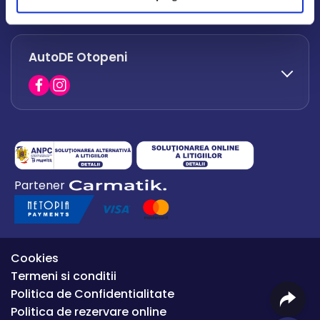
office.afumati@autode.ro
AutoDE Otopeni
0730 063 852
0730 063 851
office.bacau@autode.ro
0754 649 360
Partener
office.premium@autode.ro
Cookies
Termeni si conditii
Politica de Confidentialitate
Politica de rezervare online