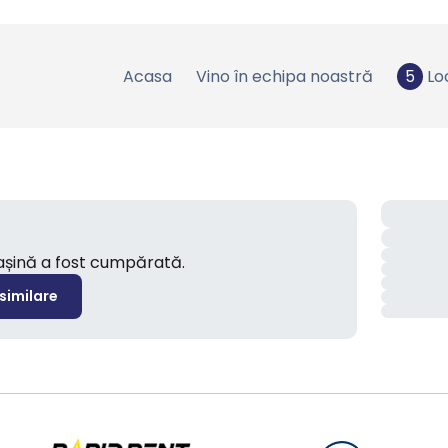
Acasa
Vino în echipa noastră
5
Lo
mașină a fost cumpărată.
 similare