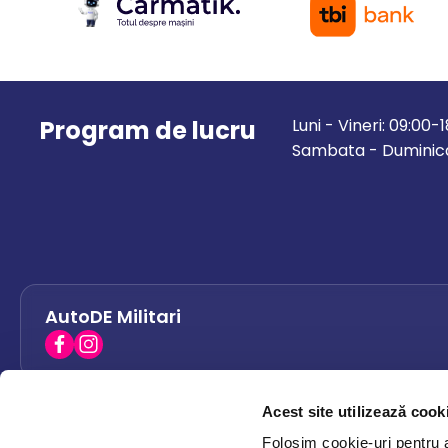
Program de lucru
Luni - Vineri: 09:00-
Sambata - Duminica
AutoDE Militari
Acest site utilizează cook
AutoDE Bacau
0758 338 428
Folosim cookie-uri pentru a 