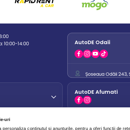
18:00
AutoDE Odaii
: 10:00-14:00
Șoseaua Odăii 243, S
0758 671 921
AutoDE Afumati
0742 444 194
office.odaii@auto
ie-uri
AutoDE Otopeni
0751 628 054
personaliza conținutul și anunțurile, pentru a oferi funcții de rețe