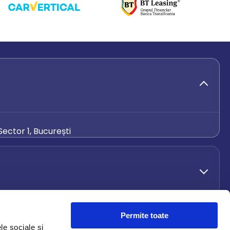
ector 1, București
de.ro
Permite toate
le sociale și