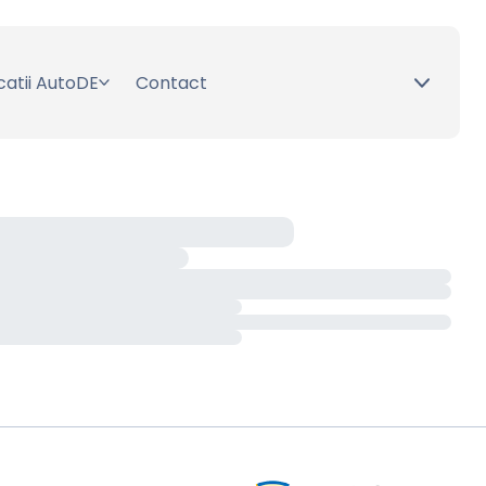
catii AutoDE
Contact