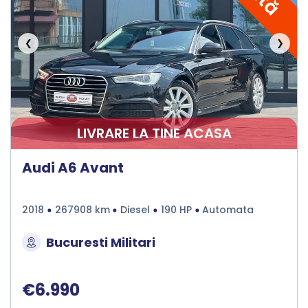
❮
❯
LIVRARE LA TINE ACASA
Audi A6 Avant
2018
267908 km
Diesel
190 HP
Automata
Bucuresti Militari
€6.990