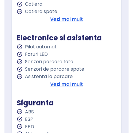
Cotiera
Cotiera spate
Volan de piele
Vezi mai mult
Volan cu comenzi
Volan multifunctional
Electronice si asistenta
Volan cu schimbator de viteze
Pilot automat
Schimbator viteze piele
Faruri LED
Keyless go
Senzori parcare fata
Pornire motor Keyless
Senzori de parcare spate
Senzor ploaie
Asistenta la parcare
Geamuri fata electrice
Camera 360
Vezi mai mult
Geamuri spate electrice
Camera parcare spate
Geamuri cu tenta
Oglindă laterală electrică
Siguranta
Oglinzi retrovizoare incalzite
ABS
Oglinzi exterioare rabatabile electric
ESP
Lane assist
EBD
Controlul tractiunii