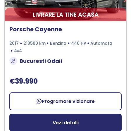
LIVRARE LA TINE ACASA
Porsche Cayenne
2017
213500 km
Benzina
440 HP
Automata
4x4
Bucuresti Odaii
€39.990
Programare vizionare
Vezi detalii