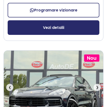
Programare vizionare
Vezi detalii
Nou
❮
❯