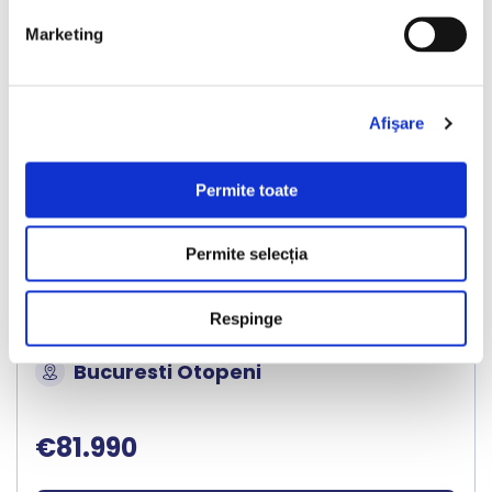
Marketing
❮
❯
Afişare
Permite toate
LIVRARE LA TINE ACASA
Chevrolet Corvette
Permite selecția
Respinge
2020
36624 km
Benzina
490 HP
Automata
Bucuresti Otopeni
€81.990