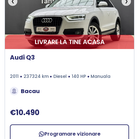
❮
❯
LIVRARE LA TINE ACASA
Audi Q3
2011
237324 km
Diesel
140 HP
Manuala
Bacau
€10.490
Programare vizionare