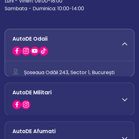
Luni - Vineri: 09:00-18:00
Sambata - Duminica: 10:00-14:00
AutoDE Odaii
Șoseaua Odăii 243, Sector 1, București
0758 671 921
AutoDE Militari
0742 444 194
office.odaii@autode.ro
AutoDE Afumati
0758 338 428