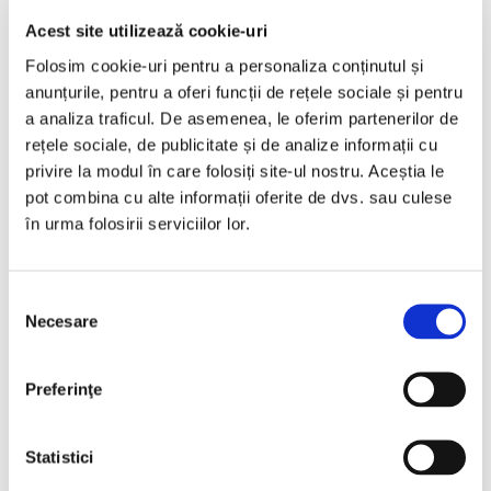
Bucuresti Odaii
Acest site utilizează cookie-uri
Folosim cookie-uri pentru a personaliza conținutul și
TVA inclus si Deductibil
€6.990
anunțurile, pentru a oferi funcții de rețele sociale și pentru
a analiza traficul. De asemenea, le oferim partenerilor de
€5.777 Net
rețele sociale, de publicitate și de analize informații cu
privire la modul în care folosiți site-ul nostru. Aceștia le
Programare vizionare
pot combina cu alte informații oferite de dvs. sau culese
în urma folosirii serviciilor lor.
Vezi detalii
Selecția
Necesare
consimțământului
Preferinţe
Nou
Statistici