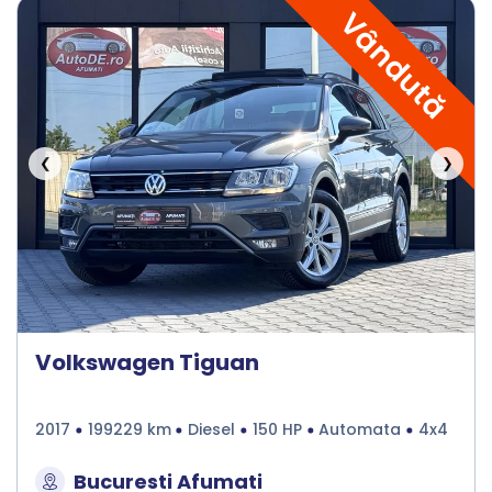
Vândută
❮
❯
Volkswagen Tiguan
2017
199229 km
Diesel
150 HP
Automata
4x4
Bucuresti Afumati