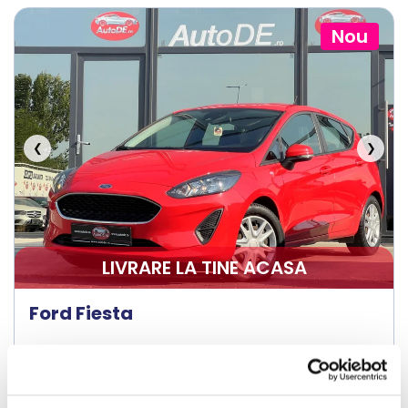
Nou
❮
❯
LIVRARE LA TINE ACASA
Ford Fiesta
2021
136150 km
Diesel
100 HP
Manuala