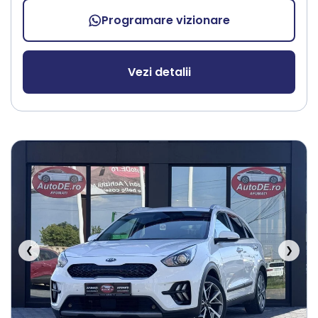
Programare vizionare
Vezi detalii
❮
❯