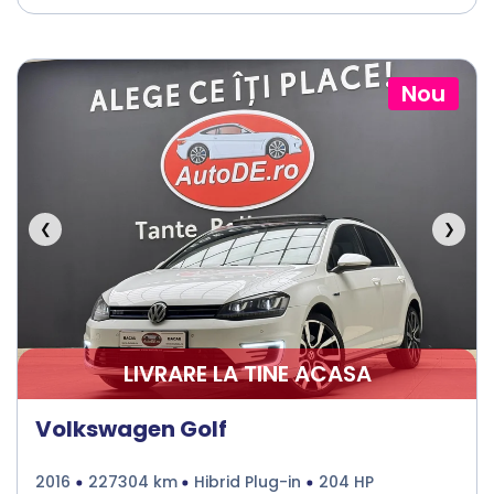
Nou
❮
❯
LIVRARE LA TINE ACASA
Volkswagen Golf
2016
227304 km
Hibrid Plug-in
204 HP