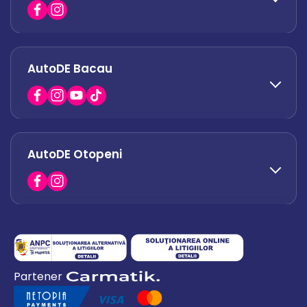
office.militari@autode.ro
AutoDE Bacau
0751 628 054
office.afumati@autode.ro
AutoDE Otopeni
0730 063 852
0730 063 851
office.bacau@autode.ro
0754 649 360
Partener
office.premium@autode.ro