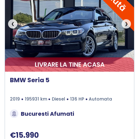
❮
❯
LIVRARE LA TINE ACASA
BMW Seria 5
2019
195931 km
Diesel
136 HP
Automata
Bucuresti Afumati
€15.990