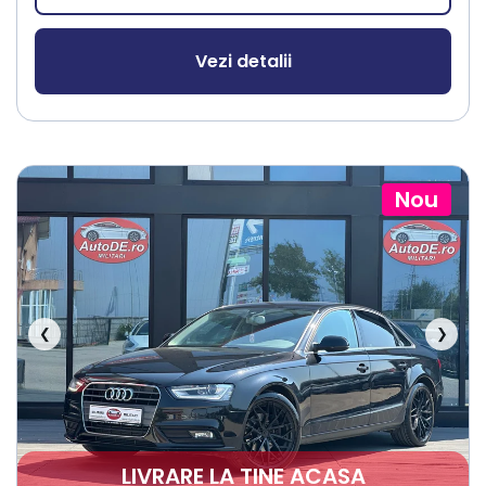
Vezi detalii
Nou
❮
❯
LIVRARE LA TINE ACASA