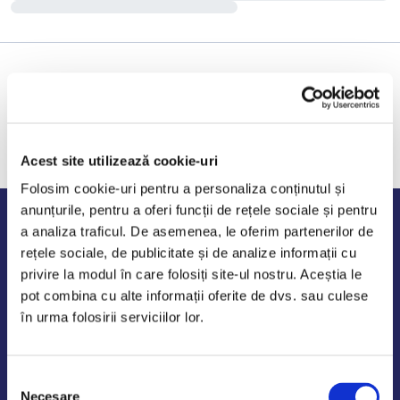
Acest site utilizează cookie-uri
Folosim cookie-uri pentru a personaliza conținutul și
anunțurile, pentru a oferi funcții de rețele sociale și pentru
Program de lucru
a analiza traficul. De asemenea, le oferim partenerilor de
rețele sociale, de publicitate și de analize informații cu
Luni - Vineri: 09:00-18:00
privire la modul în care folosiți site-ul nostru. Aceștia le
Sambata - Duminica: 10:00-14:00
pot combina cu alte informații oferite de dvs. sau culese
în urma folosirii serviciilor lor.
Selecția
AutoDE Odaii
Necesare