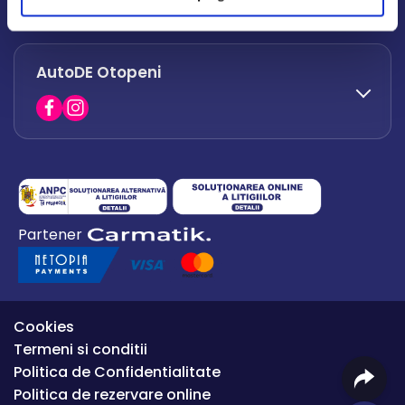
office.afumati@autode.ro
AutoDE Otopeni
0730 063 852
0730 063 851
office.bacau@autode.ro
0754 649 360
Partener
office.premium@autode.ro
Cookies
Termeni si conditii
Politica de Confidentialitate
Politica de rezervare online