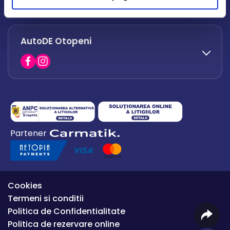
office.afumati@autode.ro
AutoDE Otopeni
0730 063 852
0730 063 851
office.bacau@autode.ro
0754 649 360
Partener
office.premium@autode.ro
Cookies
Termeni si conditii
Politica de Confidentialitate
Politica de rezervare online