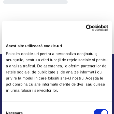
Acest site utilizează cookie-uri
Folosim cookie-uri pentru a personaliza conținutul și
anunțurile, pentru a oferi funcții de rețele sociale și pentru
Program de lucru
a analiza traficul. De asemenea, le oferim partenerilor de
rețele sociale, de publicitate și de analize informații cu
Luni - Vineri: 09:00-18:00
privire la modul în care folosiți site-ul nostru. Aceștia le
Sambata - Duminica: 10:00-14:00
pot combina cu alte informații oferite de dvs. sau culese
în urma folosirii serviciilor lor.
Selecția
AutoDE Odaii
Necesare