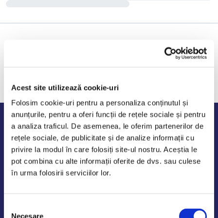
Acest site utilizează cookie-uri
Folosim cookie-uri pentru a personaliza conținutul și
anunțurile, pentru a oferi funcții de rețele sociale și pentru
Program de lucru
a analiza traficul. De asemenea, le oferim partenerilor de
rețele sociale, de publicitate și de analize informații cu
Luni - Vineri: 09:00-18:00
privire la modul în care folosiți site-ul nostru. Aceștia le
Sambata - Duminica: 10:00-14:00
pot combina cu alte informații oferite de dvs. sau culese
în urma folosirii serviciilor lor.
Selecția
AutoDE Odaii
Necesare