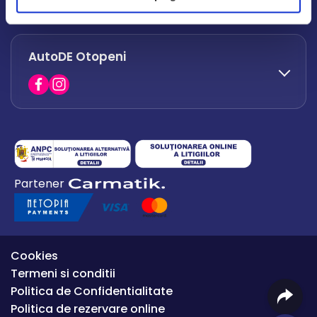
office.afumati@autode.ro
AutoDE Otopeni
0730 063 852
0730 063 851
office.bacau@autode.ro
0754 649 360
Partener
office.premium@autode.ro
Cookies
Termeni si conditii
Politica de Confidentialitate
Politica de rezervare online