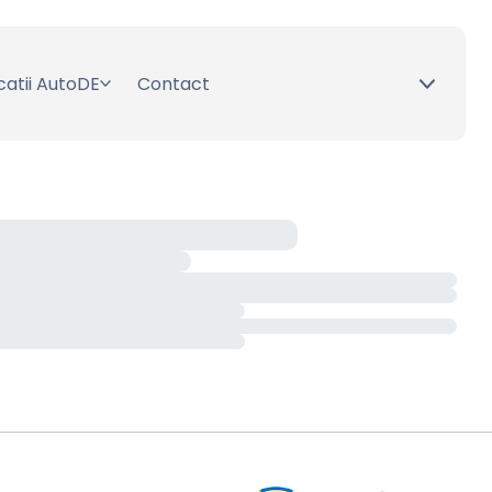
catii AutoDE
Contact