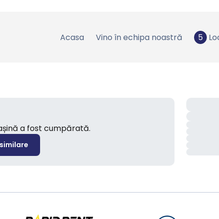
Acasa
Vino în echipa noastră
5
Lo
mașină a fost cumpărată.
 similare