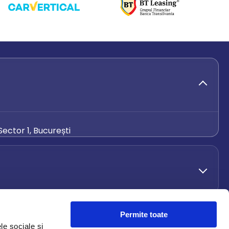
ector 1, București
de.ro
Permite toate
le sociale și