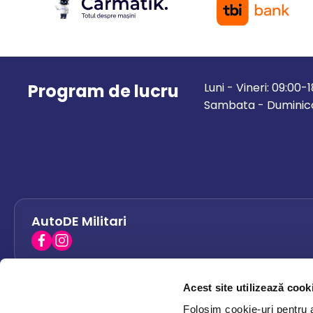
Program de lucru
Luni - Vineri: 09:00-
Sambata - Duminica
AutoDE Militari
Acest site utilizează cook
AutoDE Bacau
0758 338 428
Folosim cookie-uri pentru a 