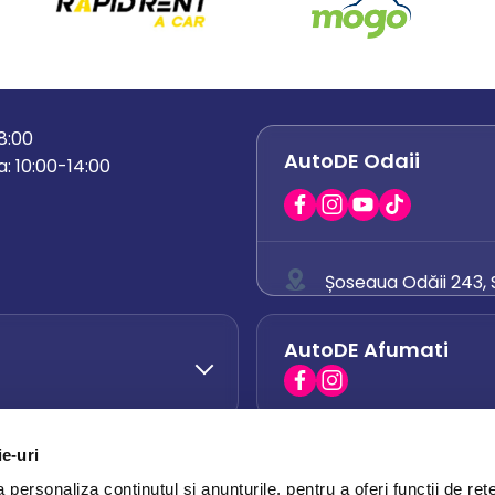
18:00
AutoDE Odaii
: 10:00-14:00
Șoseaua Odăii 243, S
0758 671 921
AutoDE Afumati
0742 444 194
office.odaii@auto
ie-uri
AutoDE Otopeni
0751 628 054
personaliza conținutul și anunțurile, pentru a oferi funcții de rețe