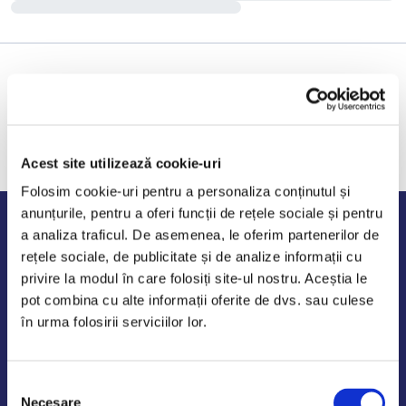
Acest site utilizează cookie-uri
Folosim cookie-uri pentru a personaliza conținutul și
anunțurile, pentru a oferi funcții de rețele sociale și pentru
Program de lucru
a analiza traficul. De asemenea, le oferim partenerilor de
rețele sociale, de publicitate și de analize informații cu
Luni - Vineri: 09:00-18:00
privire la modul în care folosiți site-ul nostru. Aceștia le
Sambata - Duminica: 10:00-14:00
pot combina cu alte informații oferite de dvs. sau culese
în urma folosirii serviciilor lor.
Selecția
AutoDE Odaii
Necesare