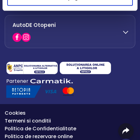
office.afumati@autode.ro
AutoDE Otopeni
0730 063 852
0730 063 851
office.bacau@autode.ro
0754 649 360
Partener
office.premium@autode.ro
Cookies
Termeni si conditii
Politica de Confidentialitate
Politica de rezervare online