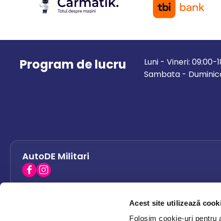
Program de lucru
Luni - Vineri: 09:00-
Sambata - Duminica
AutoDE Militari
Acest site utilizează cook
AutoDE Bacau
0758 338 428
Folosim cookie-uri pentru a 