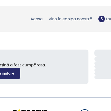
Acasa
Vino în echipa noastră
5
Lo
mașină a fost cumpărată.
 similare