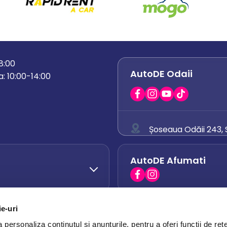
18:00
AutoDE Odaii
: 10:00-14:00
Șoseaua Odăii 243, S
0758 671 921
AutoDE Afumati
0742 444 194
office.odaii@auto
ie-uri
AutoDE Otopeni
0751 628 054
personaliza conținutul și anunțurile, pentru a oferi funcții de rețe