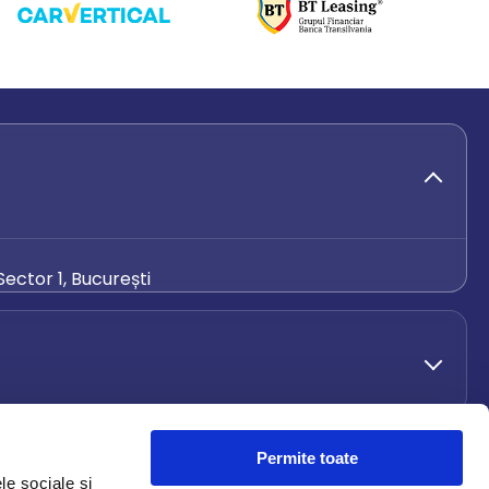
ector 1, București
de.ro
Permite toate
le sociale și