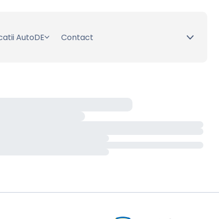
catii AutoDE
Contact