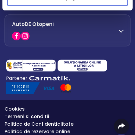
office.afumati@autode.ro
AutoDE Otopeni
0730 063 852
0730 063 851
office.bacau@autode.ro
0754 649 360
Partener
office.premium@autode.ro
Cookies
Termeni si conditii
Politica de Confidentialitate
Politica de rezervare online