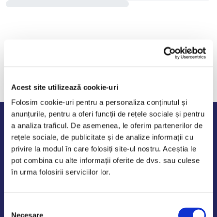
Acest site utilizează cookie-uri
Folosim cookie-uri pentru a personaliza conținutul și
anunțurile, pentru a oferi funcții de rețele sociale și pentru
Program de lucru
a analiza traficul. De asemenea, le oferim partenerilor de
rețele sociale, de publicitate și de analize informații cu
Luni - Vineri: 09:00-18:00
privire la modul în care folosiți site-ul nostru. Aceștia le
Sambata - Duminica: 10:00-14:00
pot combina cu alte informații oferite de dvs. sau culese
în urma folosirii serviciilor lor.
Selecția
AutoDE Odaii
Necesare