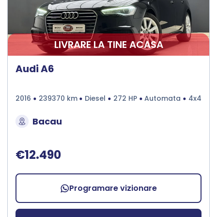
LIVRARE LA TINE ACASA
Audi A6
2016
239370 km
Diesel
272 HP
Automata
4x4
Bacau
€12.490
Programare vizionare