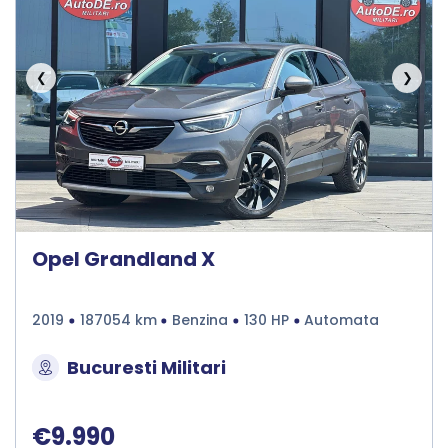
❮
❯
Opel Grandland X
2019
187054 km
Benzina
130 HP
Automata
Bucuresti Militari
€9.990