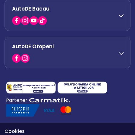
AutoDE Bacau
0751 628 054
office.afumati@autode.ro
AutoDE Otopeni
0730 063 852
0730 063 851
office.bacau@autode.ro
0754 649 360
Partener
office.premium@autode.ro
Cookies