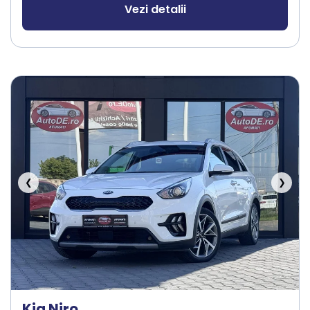
Vezi detalii
❮
❯
Kia Niro