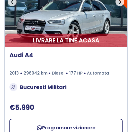
❮
❯
LIVRARE LA TINE ACASA
Audi A4
2013
296942 km
Diesel
177 HP
Automata
Bucuresti Militari
€5.990
Programare vizionare