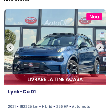
Nou
❮
❯
LIVRARE LA TINE ACASA
Lynk-Co 01
2021
162225 km
Hibrid
256 HP
Automata