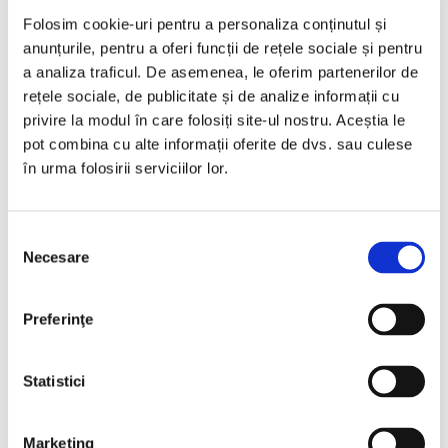
€12.990
Folosim cookie-uri pentru a personaliza conținutul și
anunțurile, pentru a oferi funcții de rețele sociale și pentru
Programare vizionare
a analiza traficul. De asemenea, le oferim partenerilor de
rețele sociale, de publicitate și de analize informații cu
privire la modul în care folosiți site-ul nostru. Aceștia le
Vezi detalii
pot combina cu alte informații oferite de dvs. sau culese
în urma folosirii serviciilor lor.
Selecția
Necesare
consimțământului
Nou
Preferinţe
Statistici
❮
❯
Marketing