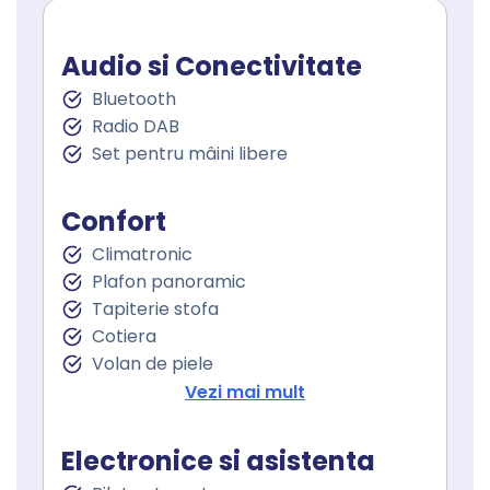
Audio si Conectivitate
Bluetooth
Radio DAB
Set pentru mâini libere
Confort
Climatronic
Plafon panoramic
Tapiterie stofa
Cotiera
Volan de piele
Volan cu comenzi
Vezi mai mult
Senzor ploaie
Geamuri fata electrice
Electronice si asistenta
Geamuri spate electrice