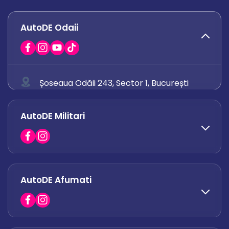
AutoDE Odaii
Șoseaua Odăii 243, Sector 1, București
0758 671 921
AutoDE Militari
0742 444 194
office.odaii@autode.ro
AutoDE Afumati
0758 338 428
office.militari@autode.ro