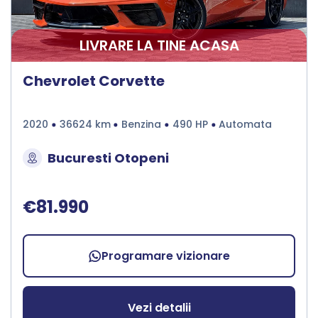
LIVRARE LA TINE ACASA
Chevrolet Corvette
2020
36624 km
Benzina
490 HP
Automata
Bucuresti Otopeni
€81.990
Programare vizionare
Vezi detalii