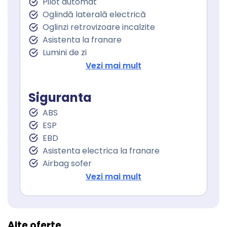
Pilot automat
Oglindă laterală electrică
Oglinzi retrovizoare incalzite
Asistenta la franare
Lumini de zi
Lumini de zi LED
Vezi mai mult
Servodirecţie
Siguranta
ABS
ESP
EBD
Asistenta electrica la franare
Airbag sofer
Airbag pasager
Vezi mai mult
Isofix (puncte de prindere a scaunului
pentru copii)
Alte oferte