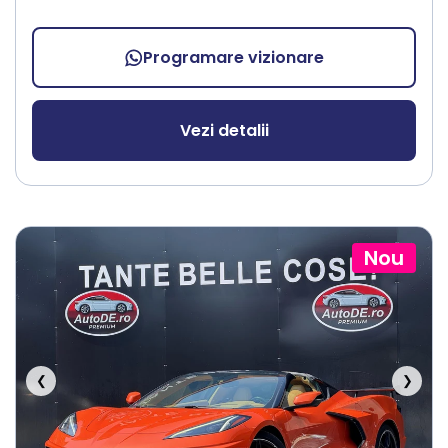
Programare vizionare
Vezi detalii
Nou
❮
❯