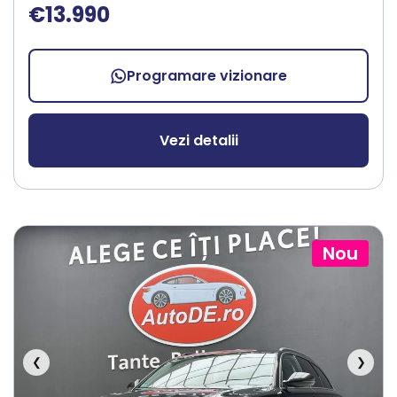
€13.990
Programare vizionare
Vezi detalii
Nou
❮
❯