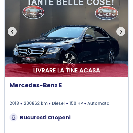
❮
❯
LIVRARE LA TINE ACASA
Mercedes-Benz E
2018
200862 km
Diesel
150 HP
Automata
Bucuresti Otopeni