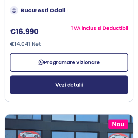
Bucuresti Odaii
TVA inclus si Deductibil
€16.990
€14.041 Net
Programare vizionare
Vezi detalii
Nou