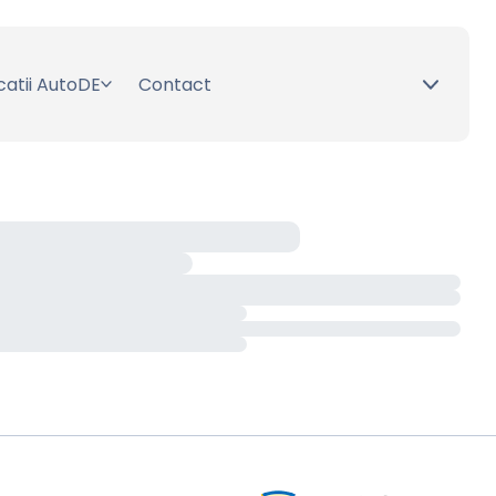
catii AutoDE
Contact