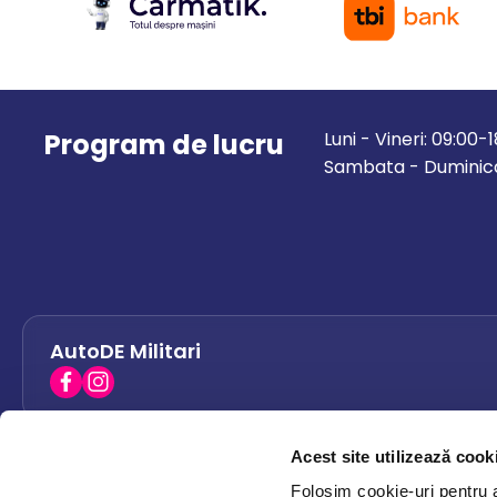
Program de lucru
Luni - Vineri: 09:00-
Sambata - Duminica
AutoDE Militari
Acest site utilizează cook
AutoDE Bacau
0758 338 428
Folosim cookie-uri pentru a 