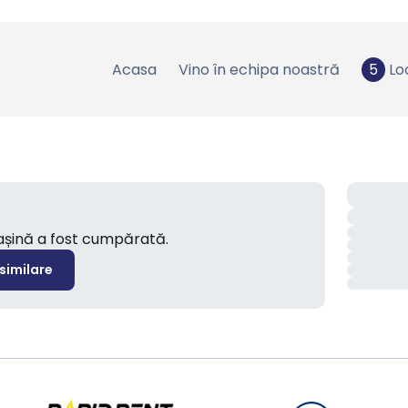
Acasa
Vino în echipa noastră
5
Lo
mașină a fost cumpărată.
 similare