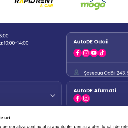
18:00
AutoDE Odaii
: 10:00-14:00
Șoseaua Odăii 243, S
0758 671 921
AutoDE Afumati
0742 444 194
office.odaii@auto
ie-uri
AutoDE Otopeni
0751 628 054
personaliza conținutul și anunțurile, pentru a oferi funcții de rețe