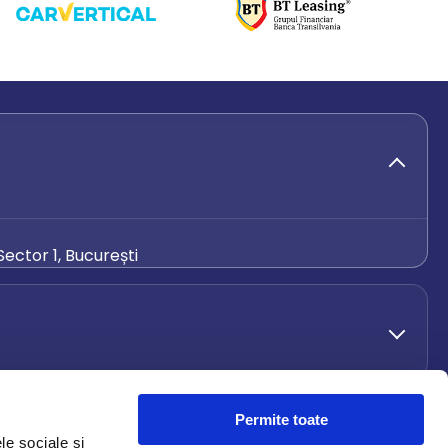
ector 1, București
de.ro
Permite toate
le sociale și