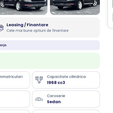
Leasing / Finantare
Cele mai bune optiuni de finantare
arja.
inmatriculari
Capacitate cilindrica
1968 cc3
Caroserie
Sedan