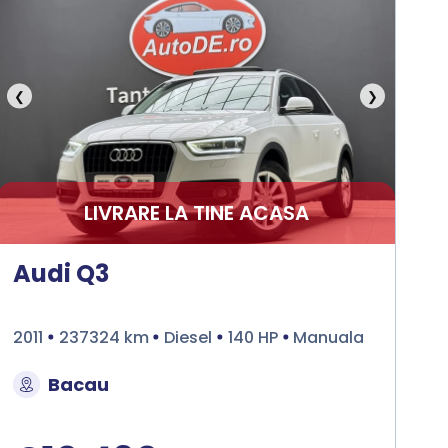
❮
❯
LIVRARE LA TINE ACASA
Audi Q3
2011
237324 km
Diesel
140 HP
Manuala
Bacau