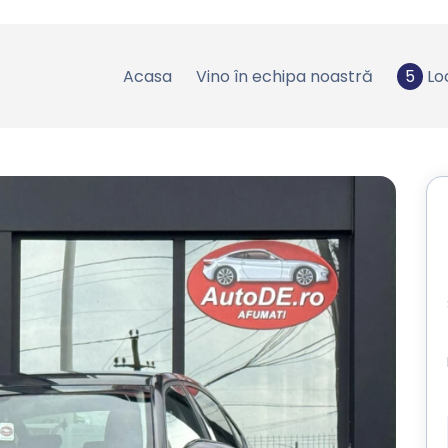
Acasa
Vino în echipa noastră
5
Lo