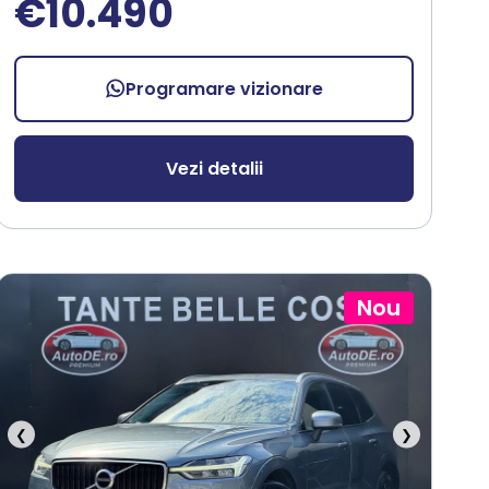
€10.490
Programare vizionare
Vezi detalii
Nou
❮
❯