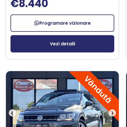
€8.440
Programare vizionare
Vezi detalii
Vândută
❮
❯