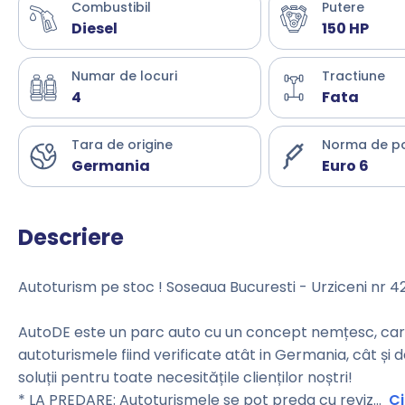
Combustibil
Putere
Diesel
150 HP
Numar de locuri
Tractiune
4
Fata
Tara de origine
Norma de p
Germania
Euro 6
Descriere
Autoturism pe stoc ! Soseaua Bucuresti - Urziceni nr 4
AutoDE este un parc auto cu un concept nemțesc, care 
autoturismele fiind verificate atât in Germania, cât și 
soluții pentru toate necesitățile clienților noștri!
* LA PREDARE: Autoturismele se pot preda cu reviz
...
Ci