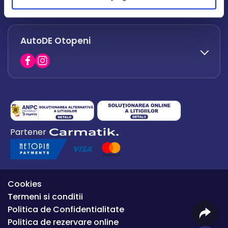
office.afumati@autode.ro
AutoDE Otopeni
0730 063 852
0730 063 851
office.bacau@autode.ro
0754 649 360
Partener
office.premium@autode.ro
Cookies
Termeni si conditii
Politica de Confidentialitate
Politica de rezervare online