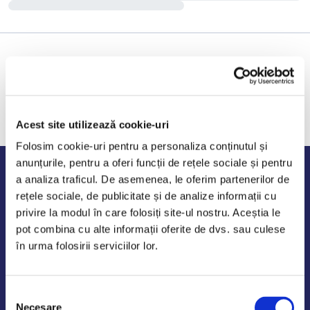
Acest site utilizează cookie-uri
Folosim cookie-uri pentru a personaliza conținutul și
anunțurile, pentru a oferi funcții de rețele sociale și pentru
Program de lucru
a analiza traficul. De asemenea, le oferim partenerilor de
rețele sociale, de publicitate și de analize informații cu
Luni - Vineri: 09:00-18:00
privire la modul în care folosiți site-ul nostru. Aceștia le
Sambata - Duminica: 10:00-14:00
pot combina cu alte informații oferite de dvs. sau culese
în urma folosirii serviciilor lor.
Selecția
AutoDE Odaii
Necesare