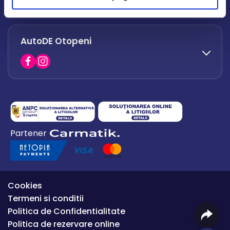
office.afumati@autode.ro
AutoDE Otopeni
0730 063 852
0730 063 851
office.bacau@autode.ro
0754 649 360
Partener
office.premium@autode.ro
Cookies
Termeni si conditii
Politica de Confidentialitate
Politica de rezervare online