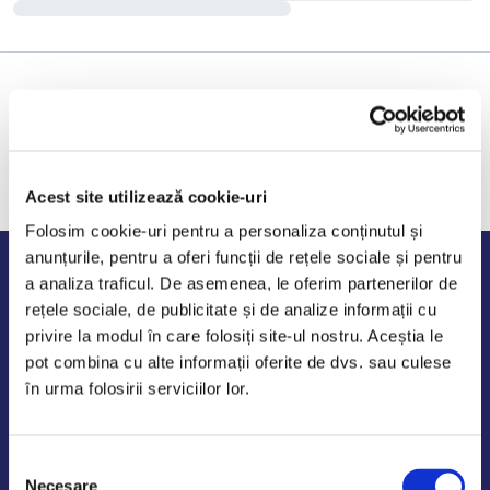
Acest site utilizează cookie-uri
Folosim cookie-uri pentru a personaliza conținutul și
anunțurile, pentru a oferi funcții de rețele sociale și pentru
Program de lucru
a analiza traficul. De asemenea, le oferim partenerilor de
rețele sociale, de publicitate și de analize informații cu
Luni - Vineri: 09:00-18:00
privire la modul în care folosiți site-ul nostru. Aceștia le
Sambata - Duminica: 10:00-14:00
pot combina cu alte informații oferite de dvs. sau culese
în urma folosirii serviciilor lor.
Selecția
AutoDE Odaii
Necesare