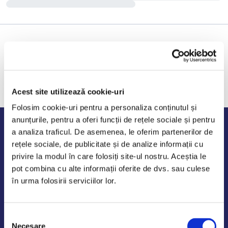
Acest site utilizează cookie-uri
Folosim cookie-uri pentru a personaliza conținutul și
anunțurile, pentru a oferi funcții de rețele sociale și pentru
Program de lucru
a analiza traficul. De asemenea, le oferim partenerilor de
rețele sociale, de publicitate și de analize informații cu
Luni - Vineri: 09:00-18:00
privire la modul în care folosiți site-ul nostru. Aceștia le
Sambata - Duminica: 10:00-14:00
pot combina cu alte informații oferite de dvs. sau culese
în urma folosirii serviciilor lor.
Selecția
AutoDE Odaii
Necesare