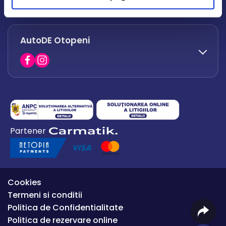
office.afumati@autode.ro
AutoDE Otopeni
0730 063 852
0730 063 851
office.bacau@autode.ro
0754 649 360
Partener
office.premium@autode.ro
Cookies
Termeni si conditii
Politica de Confidentialitate
Politica de rezervare online